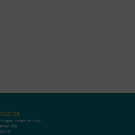
 SEZIONI
progetti, testimonianze
interviste
attiva