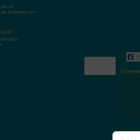
i per voi
ity di diabete.com
IAMO
cientifico
e
2
Diabet
www.diab
Tanti con
autorevol
un'area in
dedicata 
spazi edu
e test. Iscr
NL per tut
novità!