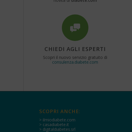
novità di
diabete.com
CHIEDI AGLI ESPERTI
Scopri il nuovo servizio gratuito di
consulenza.diabete.com
SCOPRI ANCHE:
> ilmiodiabete.com
> casadiabete.it
> digitaldiabetes.srl