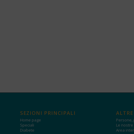
SEZIONI PRINCIPALI
ALTRE
Home page
Persone, 
Speciali
Le nostre 
Diabete
Area inter