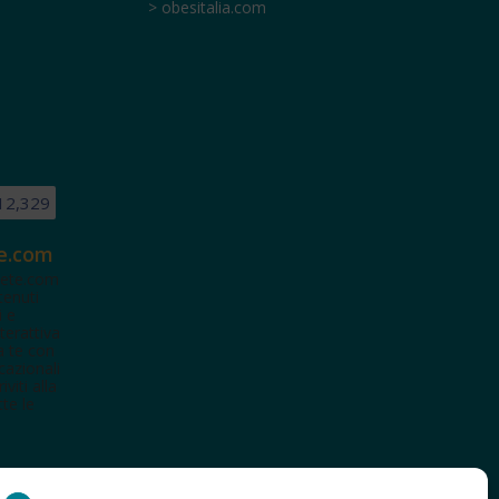
> obesitalia.com
12,329
e.com
ete.com
tenuti
i e
terattiva
a te con
cazionali
iviti alla
te le