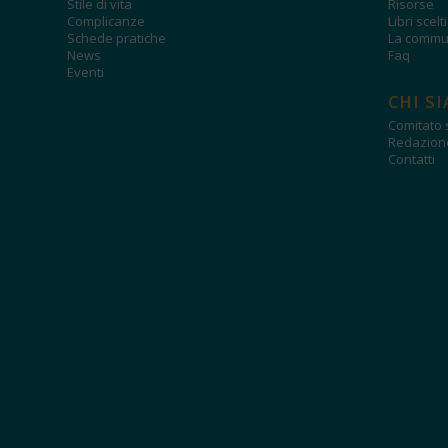
Stile di vita
Risorse
Complicanze
Libri scelt
Schede pratiche
La commun
News
Faq
Eventi
CHI S
Comitato s
Redazion
Contatti