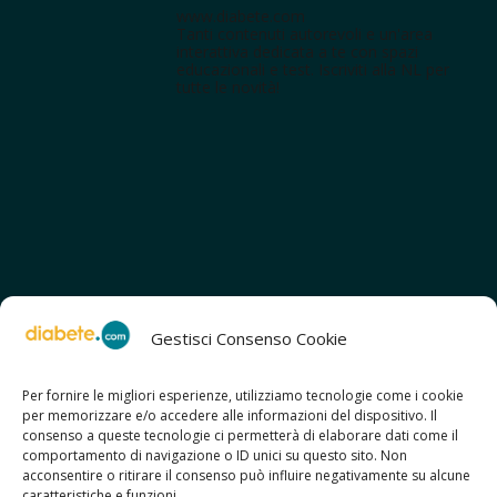
www.diabete.com
Tanti contenuti autorevoli e un'area
interattiva dedicata a te con spazi
educazionali e test. Iscriviti alla NL per
tutte le novità!
Gestisci Consenso Cookie
Per fornire le migliori esperienze, utilizziamo tecnologie come i cookie
per memorizzare e/o accedere alle informazioni del dispositivo. Il
SCOPRI ANCHE:
consenso a queste tecnologie ci permetterà di elaborare dati come il
> ilmiodiabete.com
comportamento di navigazione o ID unici su questo sito. Non
> casadiabete.it
acconsentire o ritirare il consenso può influire negativamente su alcune
> digitaldiabetes.srl
caratteristiche e funzioni.