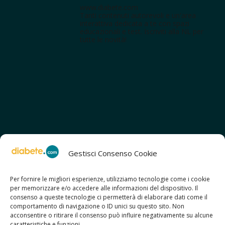
www.diabete.com
Tanti contenuti autorevoli e un'area
interattiva dedicata a te con spazi
educazionali e test. Iscriviti alla NL per
tutte le novità!
Gestisci Consenso Cookie
Per fornire le migliori esperienze, utilizziamo tecnologie come i cookie
per memorizzare e/o accedere alle informazioni del dispositivo. Il
SCOPRI ANCHE:
consenso a queste tecnologie ci permetterà di elaborare dati come il
> ilmiodiabete.com
comportamento di navigazione o ID unici su questo sito. Non
> casadiabete.it
acconsentire o ritirare il consenso può influire negativamente su alcune
> digitaldiabetes.srl
caratteristiche e funzioni.