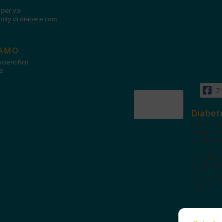
i per voi
ity di diabete.com
IAMO
cientifico
e
2
Diabet
www.diab
Tanti con
autorevol
un'area in
dedicata 
spazi edu
e test. Iscr
NL per tut
novità!