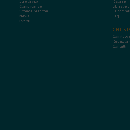
Stile di vita
Risorse
Complicanze
Libri scelt
Schede pratiche
La commun
News
Faq
Eventi
CHI S
Comitato s
Redazion
Contatti