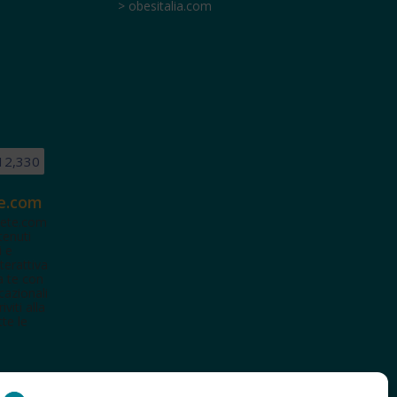
> obesitalia.com
12,330
e.com
ete.com
tenuti
i e
terattiva
a te con
cazionali
iviti alla
te le