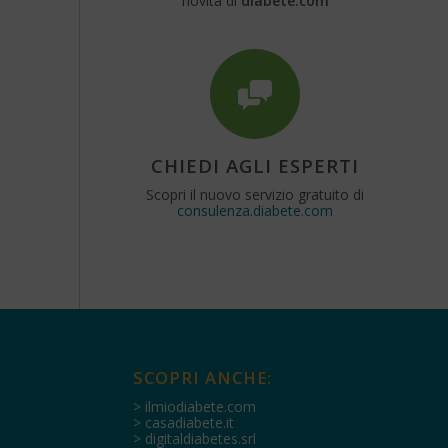
novità di
diabete.com
CHIEDI AGLI ESPERTI
Scopri il nuovo servizio gratuito di
consulenza.diabete.com
SCOPRI ANCHE:
> ilmiodiabete.com
> casadiabete.it
> digitaldiabetes.srl