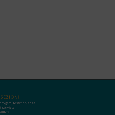
 SEZIONI
progetti, testimonianze
interviste
attiva