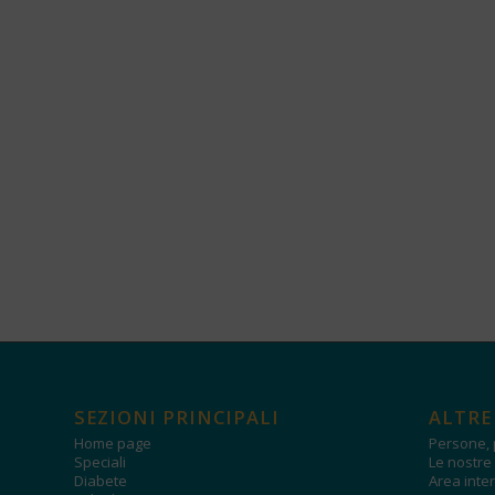
SEZIONI PRINCIPALI
ALTRE
Home page
Persone, 
Speciali
Le nostre 
Diabete
Area inter