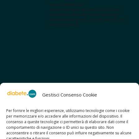
www.diabete.com
Tanti contenuti autorevoli e un'area
interattiva dedicata a te con spazi
educazionali e test. Iscriviti alla NL per
tutte le novità!
Gestisci Consenso Cookie
Per fornire le migliori esperienze, utilizziamo tecnologie come i cookie
per memorizzare e/o accedere alle informazioni del dispositivo. Il
SCOPRI ANCHE:
consenso a queste tecnologie ci permetterà di elaborare dati come il
> ilmiodiabete.com
comportamento di navigazione o ID unici su questo sito. Non
> casadiabete.it
acconsentire o ritirare il consenso può influire negativamente su alcune
> digitaldiabetes.srl
caratteristiche e funzioni.