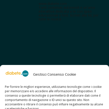
www.diabete.com
Tanti contenuti autorevoli e un'area
interattiva dedicata a te con spazi
educazionali e test. Iscriviti alla NL per
tutte le novità!
Gestisci Consenso Cookie
Per fornire le migliori esperienze, utilizziamo tecnologie come i cookie
per memorizzare e/o accedere alle informazioni del dispositivo. Il
SCOPRI ANCHE:
consenso a queste tecnologie ci permetterà di elaborare dati come il
> ilmiodiabete.com
comportamento di navigazione o ID unici su questo sito. Non
> casadiabete.it
acconsentire o ritirare il consenso può influire negativamente su alcune
> digitaldiabetes.srl
caratteristiche e funzioni.