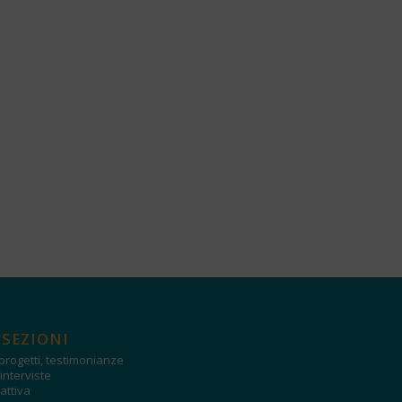
 SEZIONI
progetti, testimonianze
interviste
attiva