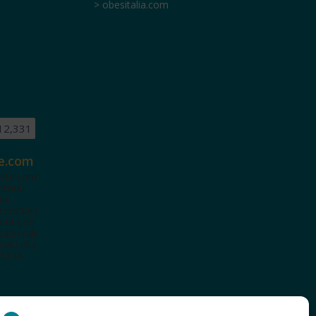
> obesitalia.com
12,331
e.com
ete.com
tenuti
i e
terattiva
a te con
cazionali
iviti alla
te le