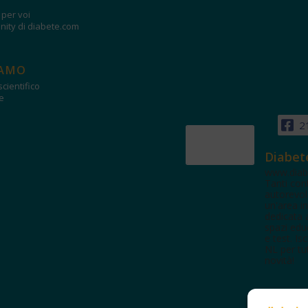
i per voi
ity di diabete.com
IAMO
cientifico
e
2
Diabet
www.diab
Tanti con
autorevol
un'area in
dedicata 
spazi edu
e test. Iscr
NL per tut
novità!