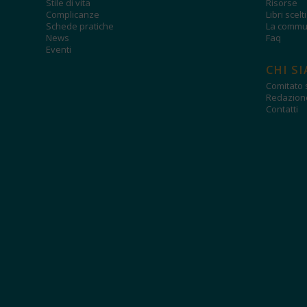
Stile di vita
Risorse
Complicanze
Libri scelt
Schede pratiche
La commun
News
Faq
Eventi
CHI S
Comitato s
Redazion
Contatti