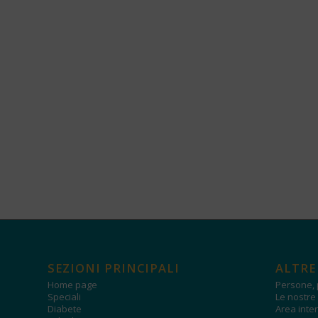
SEZIONI PRINCIPALI
ALTRE
Home page
Persone, 
Speciali
Le nostre 
Diabete
Area inter