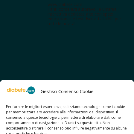
www.diabete.com
Tanti contenuti autorevoli e un'area
interattiva dedicata a te con spazi
educazionali e test. Iscriviti alla NL per
tutte le novità!
Gestisci Consenso Cookie
Per fornire le migliori esperienze, utilizziamo tecnologie come i cookie
per memorizzare e/o accedere alle informazioni del dispositivo. Il
SCOPRI ANCHE:
consenso a queste tecnologie ci permetterà di elaborare dati come il
> ilmiodiabete.com
comportamento di navigazione o ID unici su questo sito. Non
> casadiabete.it
acconsentire o ritirare il consenso può influire negativamente su alcune
> digitaldiabetes.srl
caratteristiche e funzioni.