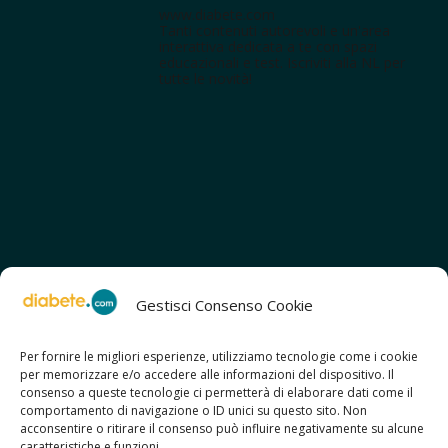
www.diabete.com
Tanti contenuti autorevoli e un'area
interattiva dedicata a te con spazi
educazionali e test. Iscriviti alla NL per
tutte le novità!
Gestisci Consenso Cookie
Per fornire le migliori esperienze, utilizziamo tecnologie come i cookie
per memorizzare e/o accedere alle informazioni del dispositivo. Il
SCOPRI ANCHE:
consenso a queste tecnologie ci permetterà di elaborare dati come il
> ilmiodiabete.com
comportamento di navigazione o ID unici su questo sito. Non
> casadiabete.it
acconsentire o ritirare il consenso può influire negativamente su alcune
> digitaldiabetes.srl
caratteristiche e funzioni.