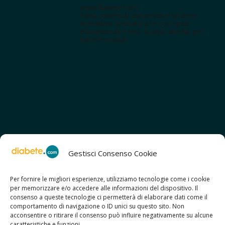
www.diabete.com
Tanti contenuti autorevoli e un'area
interattiva dedicata a te con spazi
educazionali e test. Iscriviti alla NL per
tutte le novità!
Gestisci Consenso Cookie
Per fornire le migliori esperienze, utilizziamo tecnologie come i cookie
per memorizzare e/o accedere alle informazioni del dispositivo. Il
SCOPRI ANCHE:
consenso a queste tecnologie ci permetterà di elaborare dati come il
> ilmiodiabete.com
comportamento di navigazione o ID unici su questo sito. Non
> casadiabete.it
acconsentire o ritirare il consenso può influire negativamente su alcune
> digitaldiabetes.srl
caratteristiche e funzioni.