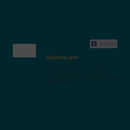
212,330
Diabete.com
www.diabete.com
Tanti contenuti autorevoli e un'area
interattiva dedicata a te con spazi
educazionali e test. Iscriviti alla NL per
tutte le novità!