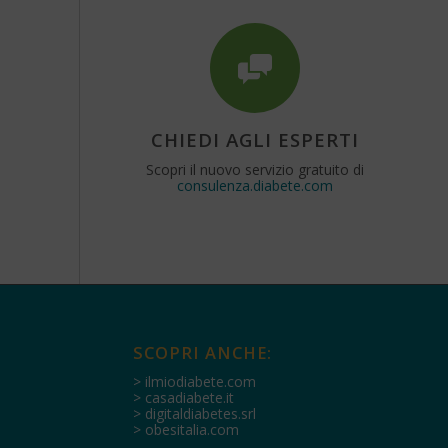
CHIEDI AGLI ESPERTI
Scopri il nuovo servizio gratuito di
consulenza.diabete.com
SCOPRI ANCHE:
> ilmiodiabete.com
> casadiabete.it
> digitaldiabetes.srl
> obesitalia.com