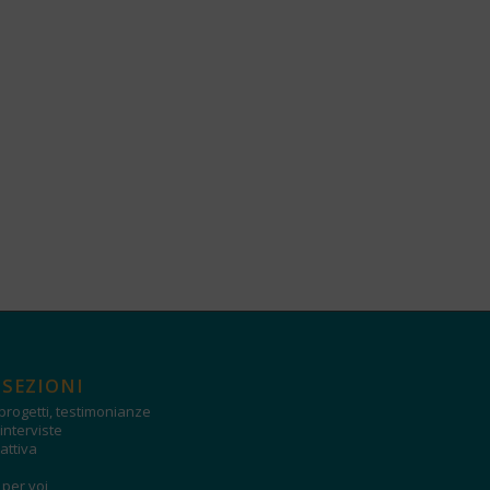
 SEZIONI
progetti, testimonianze
interviste
attiva
i per voi