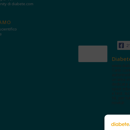
ity di diabete.com
IAMO
cientifico
e
2
Diabet
www.diab
Tanti con
autorevol
un'area in
dedicata 
spazi edu
e test. Iscr
NL per tut
novità!