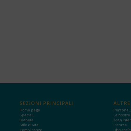
SEZIONI PRINCIPALI
ALTRE
Home page
Persone, 
Speciali
Le nostre 
Diabete
Area inter
Stile di vita
Risorse
Complicanze
Libri scelt