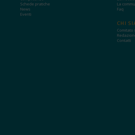
Schede pratiche
La commun
News
Faq
Eventi
CHI S
Comitato s
Redazion
Contatti