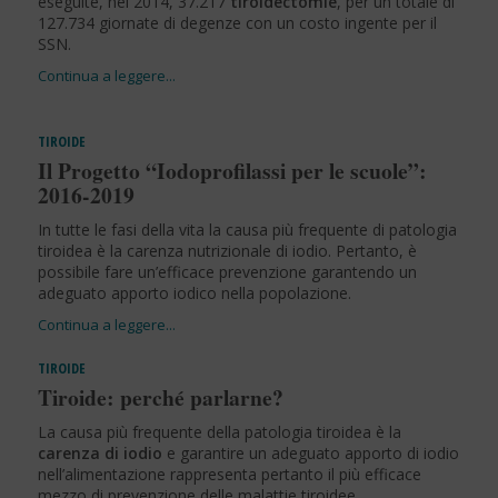
eseguite, nel 2014, 37.217
tiroidectomie
, per un totale di
127.734 giornate di degenze con un costo ingente per il
SSN.
TIROIDE
Il Progetto “Iodoprofilassi per le scuole”:
2016-2019
In tutte le fasi della vita la causa più frequente di patologia
tiroidea è la carenza nutrizionale di iodio. Pertanto, è
possibile fare un’efficace prevenzione garantendo un
adeguato apporto iodico nella popolazione.
TIROIDE
Tiroide: perché parlarne?
La causa più frequente della patologia tiroidea è la
carenza di iodio
e garantire un adeguato apporto di iodio
nell’alimentazione rappresenta pertanto il più efficace
mezzo di prevenzione delle malattie tiroidee.