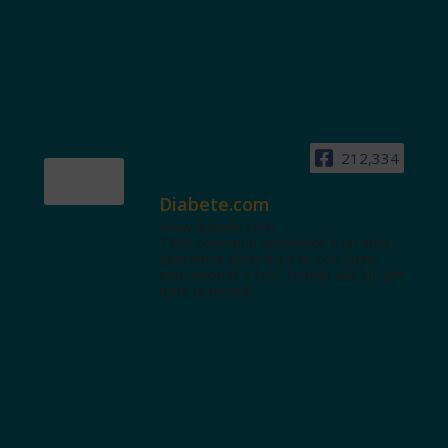
212,334
Diabete.com
www.diabete.com
Tanti contenuti autorevoli e un'area
interattiva dedicata a te con spazi
educazionali e test. Iscriviti alla NL per
tutte le novità!