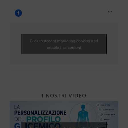
Capire il diabete
Tecnologia
Bambini e diabete
Testimonianze
Il controllo del diabete
Ipoglicemia
Diabete e donna
Gravidanza e diabete
Click to accept marketing cookies and
Diabete, cuore e vasi
enable this content
Diabete e attività fisica
I NOSTRI VIDEO