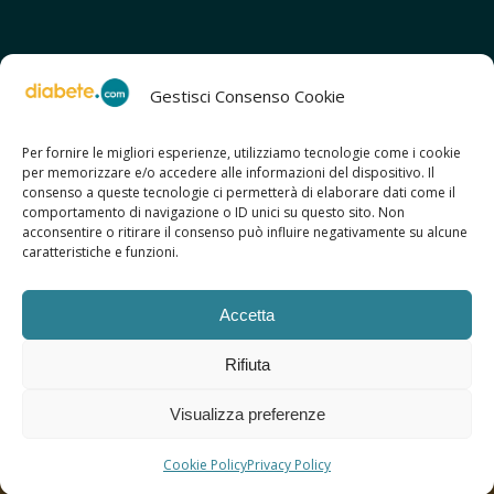
Gestisci Consenso Cookie
Per fornire le migliori esperienze, utilizziamo tecnologie come i cookie
per memorizzare e/o accedere alle informazioni del dispositivo. Il
SCOPRI ANCHE:
consenso a queste tecnologie ci permetterà di elaborare dati come il
> ilmiodiabete.com
comportamento di navigazione o ID unici su questo sito. Non
> casadiabete.it
acconsentire o ritirare il consenso può influire negativamente su alcune
> digitaldiabetes.srl
caratteristiche e funzioni.
> obesitalia.com
Accetta
Rifiuta
© 2026 Copyright - Diabete.com
Visualizza preferenze
Sitemap
Privacy Policy
Regolamento d’uso
Cookie Policy
Copyright
Credits
Cookie Policy
Privacy Policy