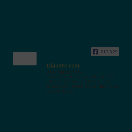
212,329
Diabete.com
www.diabete.com
Tanti contenuti autorevoli e un'area
interattiva dedicata a te con spazi
educazionali e test. Iscriviti alla NL per
tutte le novità!