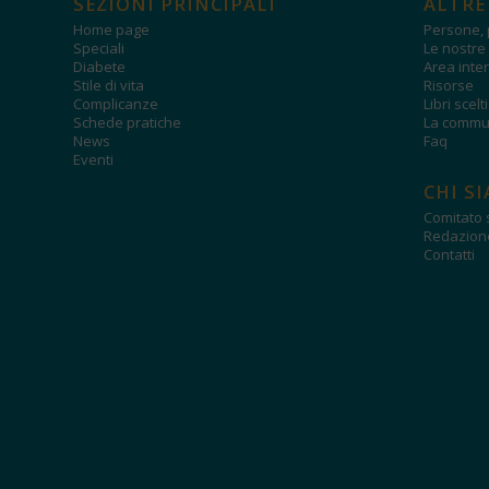
SEZIONI PRINCIPALI
ALTRE
Home page
Persone, 
Speciali
Le nostre 
Diabete
Area inter
Stile di vita
Risorse
Complicanze
Libri scelt
Schede pratiche
La commun
News
Faq
Eventi
CHI S
Comitato s
Redazion
Contatti