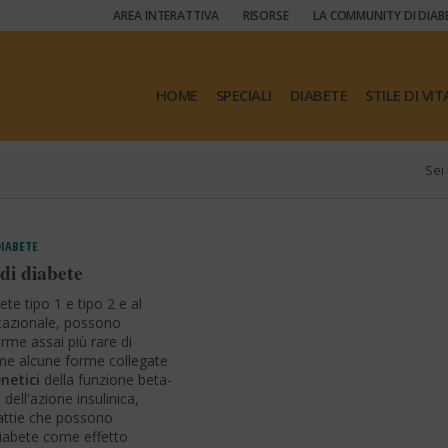
AREA INTERATTIVA
RISORSE
LA COMMUNITY DI DIAB
HOME
SPECIALI
DIABETE
STILE DI VIT
Sei 
DIABETE
 di diabete
ete tipo 1 e tipo 2 e al
tazionale, possono
rme assai più rare di
me alcune forme collegate
enetici
della funzione beta-
 dell'azione insulinica,
ttie che possono
diabete come effetto