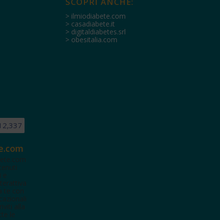
SCOPRI ANCHE:
> ilmiodiabete.com
> casadiabete.it
> digitaldiabetes.srl
> obesitalia.com
12,337
e.com
ete.com
tenuti
i e
terattiva
a te con
cazionali
iviti alla
te le