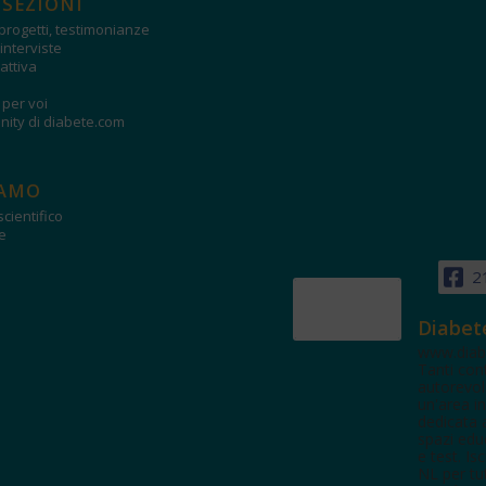
 SEZIONI
progetti, testimonianze
interviste
attiva
i per voi
ity di diabete.com
IAMO
cientifico
e
2
Diabet
www.diab
Tanti con
autorevol
un'area in
dedicata 
spazi edu
e test. Iscr
NL per tut