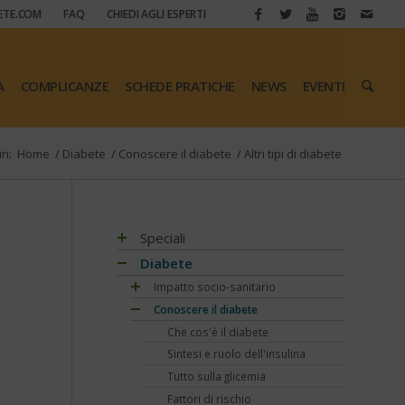
ETE.COM
FAQ
CHIEDI AGLI ESPERTI
A
COMPLICANZE
SCHEDE PRATICHE
NEWS
EVENTI
in:
Home
/
Diabete
/
Conoscere il diabete
/
Altri tipi di diabete
Speciali
Antiossidanti e radicali liberi
Diabete
Assistenza e diabete
Impatto socio-sanitario
Associazioni di pazienti con diabete
Conoscere il diabete
Mondo, Europa
Automonitoraggio glicemia
Italia
Che cos'è il diabete
Centenario dell'insulina
Regioni
Sintesi e ruolo dell'insulina
COVID-19 e diabete
Tutto sulla glicemia
Diabete e obesità
Fattori di rischio