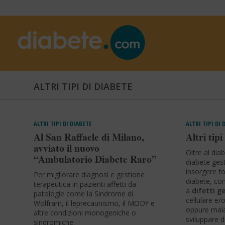
ALTRI TIPI DI DIABETE
ALTRI TIPI DI DIABETE
ALTRI TIPI DI 
Al San Raffaele di Milano,
Altri tipi
avviato il nuovo
Oltre al diab
“Ambulatorio Diabete Raro”
diabete ges
insorgere fo
Per migliorare diagnosi e gestione
diabete, co
terapeutica in pazienti affetti da
a
difetti g
patologie come la Sindrome di
cellulare e/o
Wolfram, il leprecaunismo, il MODY e
oppure mala
altre condizioni monogeniche o
sviluppare 
sindromiche.