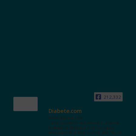
212,332
Diabete.com
www.diabete.com
Tanti contenuti autorevoli e un'area
interattiva dedicata a te con spazi
educazionali e test. Iscriviti alla NL per