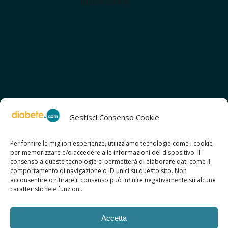
tutte le novità!
Gestisci Consenso Cookie
Per fornire le migliori esperienze, utilizziamo tecnologie come i cookie
per memorizzare e/o accedere alle informazioni del dispositivo. Il
SCOPRI ANCHE:
consenso a queste tecnologie ci permetterà di elaborare dati come il
> ilmiodiabete.com
comportamento di navigazione o ID unici su questo sito. Non
> casadiabete.it
acconsentire o ritirare il consenso può influire negativamente su alcune
> digitaldiabetes.srl
caratteristiche e funzioni.
> obesitalia.com
Accetta