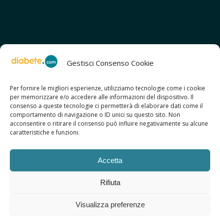
Gestisci Consenso Cookie
Per fornire le migliori esperienze, utilizziamo tecnologie come i cookie
per memorizzare e/o accedere alle informazioni del dispositivo. Il
SCOPRI ANCHE:
consenso a queste tecnologie ci permetterà di elaborare dati come il
> ilmiodiabete.com
comportamento di navigazione o ID unici su questo sito. Non
> casadiabete.it
acconsentire o ritirare il consenso può influire negativamente su alcune
> digitaldiabetes.srl
caratteristiche e funzioni.
> obesitalia.com
Accetta
Rifiuta
© 2026 Copyright - Diabete.com
Visualizza preferenze