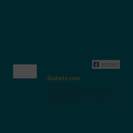
212,337
Diabete.com
www.diabete.com
Tanti contenuti autorevoli e un'area
interattiva dedicata a te con spazi
educazionali e test. Iscriviti alla NL per
tutte le novità!