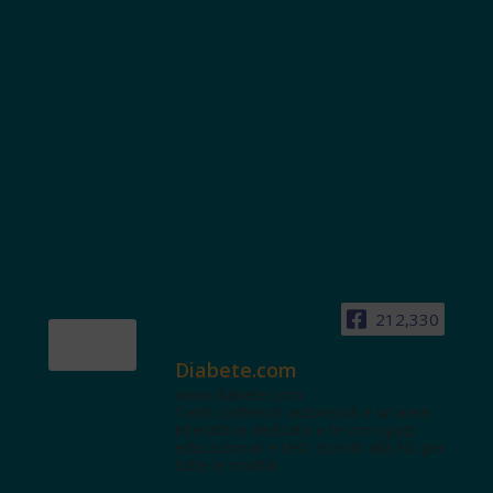
212,330
Diabete.com
www.diabete.com
Tanti contenuti autorevoli e un'area
interattiva dedicata a te con spazi
educazionali e test. Iscriviti alla NL per
tutte le novità!