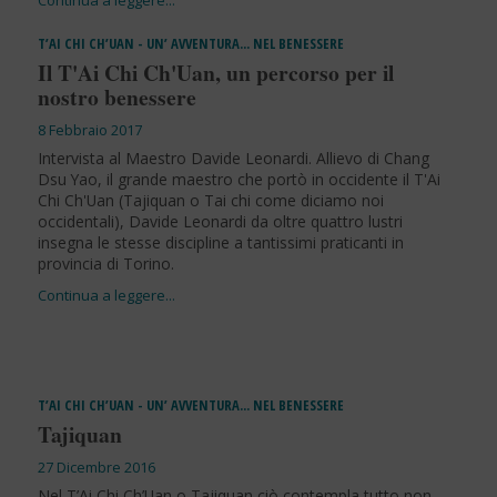
T’AI CHI CH’UAN - UN’ AVVENTURA… NEL BENESSERE
Il T'Ai Chi Ch'Uan, un percorso per il
nostro benessere
8 Febbraio 2017
Intervista al Maestro Davide Leonardi. Allievo di Chang
Dsu Yao, il grande maestro che portò in occidente il T'Ai
Chi Ch'Uan (Tajiquan o Tai chi come diciamo noi
occidentali), Davide Leonardi da oltre quattro lustri
insegna le stesse discipline a tantissimi praticanti in
provincia di Torino.
T’AI CHI CH’UAN - UN’ AVVENTURA… NEL BENESSERE
Tajiquan
27 Dicembre 2016
Nel T’Ai Chi Ch’Uan o Tajiquan ciò contempla tutto non