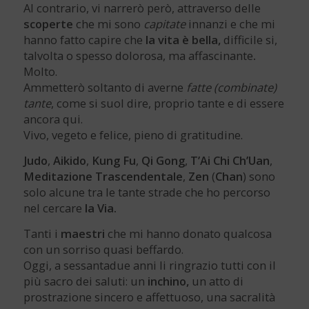
Al contrario, vi narrerò però, attraverso delle
scoperte
che mi sono
capitate
innanzi e che mi
hanno fatto capire che
la vita è bella,
difficile si,
talvolta o spesso dolorosa, ma affascinante
.
Molto.
Ammetterò soltanto di averne
fatte (combinate)
tante
, come si suol dire, proprio tante e di essere
ancora qui.
Vivo, vegeto e felice, pieno di gratitudine.
Judo
,
Aikido
,
Kung Fu
,
Qi Gong
,
T’Ai Chi Ch’Uan
,
Meditazione Trascendentale
,
Zen
(
Chan
) sono
solo alcune tra le tante strade che ho percorso
nel cercare
la Via.
Tanti i
maestri
che mi hanno donato qualcosa
con un sorriso quasi beffardo.
Oggi, a sessantadue anni li ringrazio tutti con il
più sacro dei saluti: un
inchino,
un atto di
prostrazione sincero e affettuoso, una sacralità