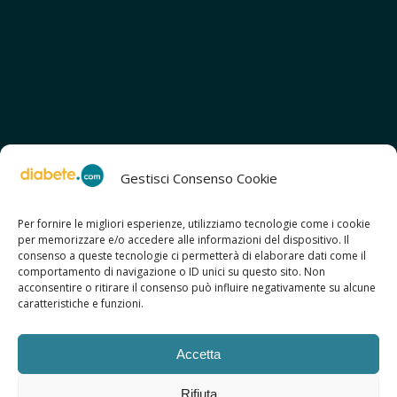
Gestisci Consenso Cookie
Per fornire le migliori esperienze, utilizziamo tecnologie come i cookie
per memorizzare e/o accedere alle informazioni del dispositivo. Il
SCOPRI ANCHE:
consenso a queste tecnologie ci permetterà di elaborare dati come il
> ilmiodiabete.com
comportamento di navigazione o ID unici su questo sito. Non
> casadiabete.it
acconsentire o ritirare il consenso può influire negativamente su alcune
> digitaldiabetes.srl
caratteristiche e funzioni.
> obesitalia.com
Accetta
Rifiuta