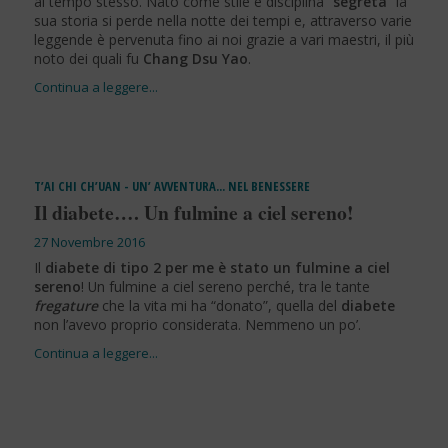
al tempo stesso. Nato come stile e disciplina “
segreta
” la
sua storia si perde nella notte dei tempi e, attraverso varie
leggende è pervenuta fino ai noi grazie a vari maestri, il più
noto dei quali fu
Chang Dsu Yao
.
T’AI CHI CH’UAN - UN’ AVVENTURA… NEL BENESSERE
Il diabete…. Un fulmine a ciel sereno!
27 Novembre 2016
Il
diabete di tipo 2
per me è stato un fulmine a ciel
sereno
! Un fulmine a ciel sereno perché, tra le tante
fregature
che la vita mi ha “donato”, quella del
diabete
non l’avevo proprio considerata. Nemmeno un po’.