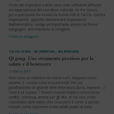
Pochi atti inspiratori e lenti sono stati sufficienti affinché
mi riappropriassi del mio ritmo naturale. Di me stesso…
poi a quel punto ho iniziato la forma 108 di Tai Chi. Questa
respirazione, appunto denominata respirazione
diaframmatica, svolge un’importante azione sul flusso
sanguigno, arricchendolo di ossigeno.
T’AI CHI CH’UAN - UN’ AVVENTURA… NEL BENESSERE
Qi gong. Uno strumento prezioso per la
salute e il benessere
11 Marzo 2017
Non sono un maestro né mai lo sarò. Neppure vorrei
esserlo. E i motivi sono innumerevoli. Per cui,
parafrasando un grande delle letteratura (lui sì, maestro…)
“così è se vi pare…” Essere maestri implica conoscenza,
umiltà, costanza, amore per gli altri. In me non credo
coesistano tanti valori. Una cosa però è certa: a questo
mondo vorrei esprimere il mio umile punto di vista.