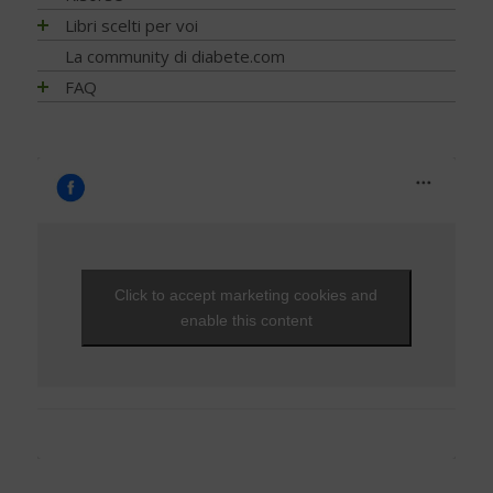
Psicologia
Libri scelti per voi
Nutrizione
Alimentazione
La community di diabete.com
Diagnosi
Attività fisica
FAQ
Prevenzione e Terapia
Guide generali
FAQ - Scoprire di avere il diabete
Complicanze
Psicologia
Capire il diabete
Cani per diabetici
Tecnologia
Bambini e diabete
Application
Testimonianze
Il controllo del diabete
Ipoglicemia
Diabete e donna
Gravidanza e diabete
Click to accept marketing cookies and
Diabete, cuore e vasi
enable this content
Diabete e attività fisica