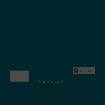
212,330
Diabete.com
www.diabete.com
Tanti contenuti autorevoli e un'area
interattiva dedicata a te con spazi
educazionali e test. Iscriviti alla NL per
tutte le novità!