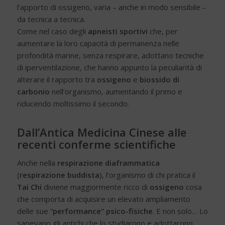
l’apporto di ossigeno, varia – anche in modo sensibile –
da tecnica a tecnica.
Come nel caso degli
apneisti sportivi
che, per
aumentare la loro capacità di permanenza nelle
profondità marine, senza respirare, adottano tecniche
di iperventilazione, che hanno appunto la peculiarità di
alterare il rapporto tra
ossigeno
e
biossido di
carbonio
nell’organismo, aumentando il primo e
riducendo moltissimo il secondo.
Dall’Antica Medicina Cinese alle
recenti conferme scientifiche
Anche nella
respirazione diaframmatica
(
respirazione buddista
), l’organismo di chi pratica il
Tai Chi
diviene maggiormente ricco di
ossigeno
cosa
che comporta di acquisire un elevato ampliamento
delle sue “
performance” psico-fisiche
. E non solo… Lo
sapevano gli antichi che lo studiarono e adottarono