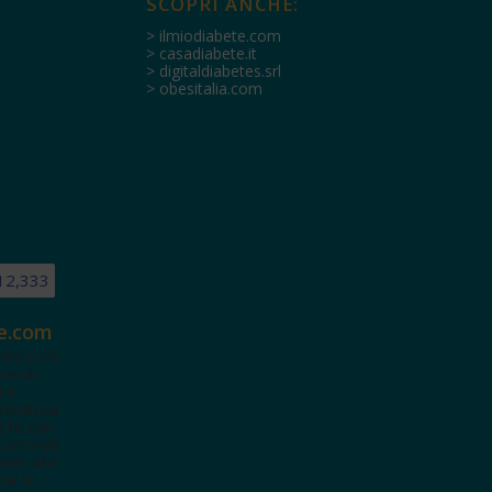
SCOPRI ANCHE:
> ilmiodiabete.com
> casadiabete.it
> digitaldiabetes.srl
> obesitalia.com
12,333
e.com
ete.com
tenuti
i e
terattiva
a te con
cazionali
iviti alla
te le