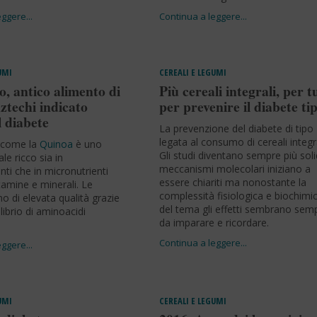
UMI
CEREALI E LEGUMI
, antico alimento di
Più cereali integrali, per tu
ztechi indicato
per prevenire il diabete ti
 diabete
La prevenzione del diabete di tipo 
legata al consumo di cereali integra
 come la
Quinoa
è uno
Gli studi diventano sempre più solid
e ricco sia in
meccanismi molecolari iniziano a
ti che in micronutrienti
essere chiariti ma nonostante la
tamine e minerali. Le
complessità fisiologica e biochimi
o di elevata qualità grazie
del tema gli effetti sembrano semp
librio di aminoacidi
da imparare e ricordare.
UMI
CEREALI E LEGUMI