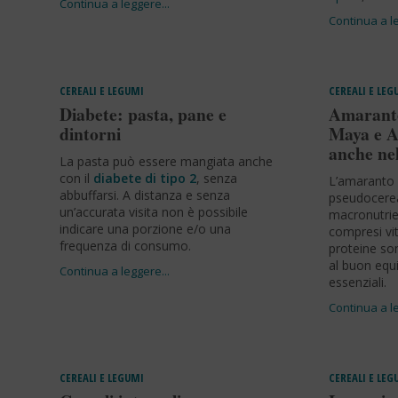
CEREALI E LEGUMI
CEREALI E LEG
Diabete: pasta, pane e
Amaranto
dintorni
Maya e A
anche nel
La pasta può essere mangiata anche
con il
diabete di tipo 2
, senza
L’amaranto
abbuffarsi. A distanza e senza
pseudocereal
un’accurata visita non è possibile
macronutrien
indicare una porzione e/o una
compresi vi
frequenza di consumo.
proteine son
al buon equi
essenziali.
CEREALI E LEGUMI
CEREALI E LEG