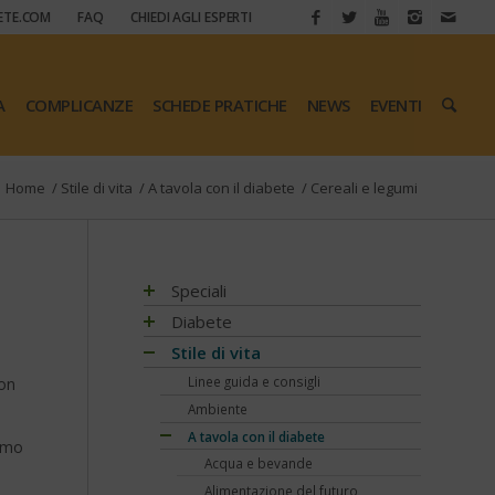
ETE.COM
FAQ
CHIEDI AGLI ESPERTI
A
COMPLICANZE
SCHEDE PRATICHE
NEWS
EVENTI
Home
/
Stile di vita
/
A tavola con il diabete
/
Cereali e legumi
Speciali
Antiossidanti e radicali liberi
Diabete
Assistenza e diabete
Impatto socio-sanitario
Stile di vita
Associazioni di pazienti con diabete
Conoscere il diabete
Mondo, Europa
Linee guida e consigli
con
Automonitoraggio glicemia
Terapia
Italia
Che cos'è il diabete
Ambiente
Centenario dell'insulina
Psicologia
Regioni
Sintesi e ruolo dell'insulina
Terapia del diabete
A tavola con il diabete
sumo
COVID-19 e diabete
Donna e mamma
Tutto sulla glicemia
Terapia dell'obesità
Acqua e bevande
Diabete e obesità
Fattori di rischio
Metformina e altre terapie
Diabete al femminile
Alimentazione del futuro