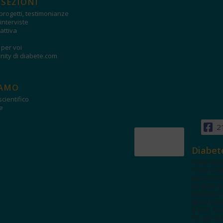
 SEZIONI
progetti, testimonianze
interviste
attiva
i per voi
ity di diabete.com
IAMO
cientifico
e
2
Diabet
www.diab
Tanti con
autorevol
un'area in
dedicata 
spazi edu
e test. Iscr
NL per tut