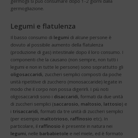
germogli si può consumare dopo 1-2 giorni dalla
germogliazione.
Legumi e flatulenza
Il basso consumo di
legumi
di alcune persone è
dovuto al possibile aumento della flatulenza
(produzione di gas) intestinale dopo il loro consumo. I
componenti che la causano (non sempre, non tutti i
legumi e non in tutte le persone) sono soprattutto gli
oligosaccaridi
, zuccheri semplici composti da poche
unità ripetitive di zucchero (monosaccaride) legate in
modo che il corpo non possa digerirli. I più noti
oligosaccaridi sono i
disaccaridi
, formati da due unità
di zuccheri semplici (
saccarosio
,
maltosio
,
lattosio
) e
i
trisaccaridi
, formati da tre unità di zuccheri semplici
(per esempio
maltotrioso
,
raffinosio
etc). In
particolare, il
raffinosio
è presente in natura nei
legumi
, nelle
barbabietole
e nel miele, ed è formato