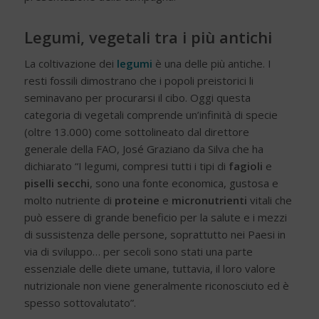
Legumi, vegetali tra i più antichi
La coltivazione dei
legumi
è una delle più antiche. I
resti fossili dimostrano che i popoli preistorici li
seminavano per procurarsi il cibo. Oggi questa
categoria di vegetali comprende un’infinità di specie
(oltre 13.000) come sottolineato dal direttore
generale della FAO, José Graziano da Silva che ha
dichiarato “I legumi, compresi tutti i tipi di
fagioli
e
piselli secchi
, sono una fonte economica, gustosa e
molto nutriente di
proteine
e
micronutrienti
vitali che
può essere di grande beneficio per la salute e i mezzi
di sussistenza delle persone, soprattutto nei Paesi in
via di sviluppo… per secoli sono stati una parte
essenziale delle diete umane, tuttavia, il loro valore
nutrizionale non viene generalmente riconosciuto ed è
spesso sottovalutato”.