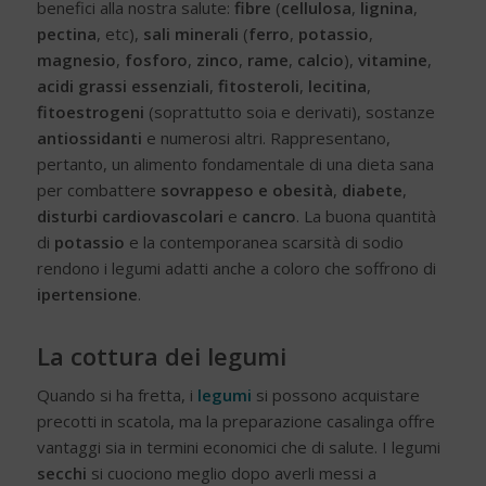
benefici alla nostra salute:
fibre
(
cellulosa
,
lignina
,
pectina
, etc),
sali minerali
(
ferro
,
potassio
,
magnesio
,
fosforo
,
zinco
,
rame
,
calcio
),
vitamine
,
acidi grassi essenziali
,
fitosteroli
,
lecitina
,
fitoestrogeni
(soprattutto soia e derivati), sostanze
antiossidanti
e numerosi altri. Rappresentano,
pertanto, un alimento fondamentale di una dieta sana
per combattere
sovrappeso e obesità
,
diabete
,
disturbi cardiovascolari
e
cancro
. La buona quantità
di
potassio
e la contemporanea scarsità di sodio
rendono i legumi adatti anche a coloro che soffrono di
ipertensione
.
La cottura dei legumi
Quando si ha fretta, i
legumi
si possono acquistare
precotti in scatola, ma la preparazione casalinga offre
vantaggi sia in termini economici che di salute. I legumi
secchi
si cuociono meglio dopo averli messi a