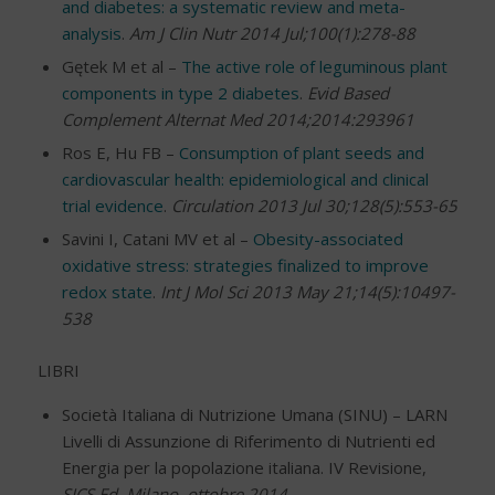
and diabetes: a systematic review and meta-
analysis
.
Am J Clin Nutr 2014 Jul;100(1):278-88
Gętek M et al –
The active role of leguminous plant
components in type 2 diabetes
.
Evid Based
Complement Alternat Med 2014;2014:293961
Ros E, Hu FB –
Consumption of plant seeds and
cardiovascular health: epidemiological and clinical
trial evidence
.
Circulation 2013 Jul 30;128(5):553-65
Savini I, Catani MV et al –
Obesity-associated
oxidative stress: strategies finalized to improve
redox state
.
Int J Mol Sci 2013 May 21;14(5):10497-
538
LIBRI
Società Italiana di Nutrizione Umana (SINU) – LARN
Livelli di Assunzione di Riferimento di Nutrienti ed
Energia per la popolazione italiana. IV Revisione,
SICS Ed, Milano, ottobre 2014