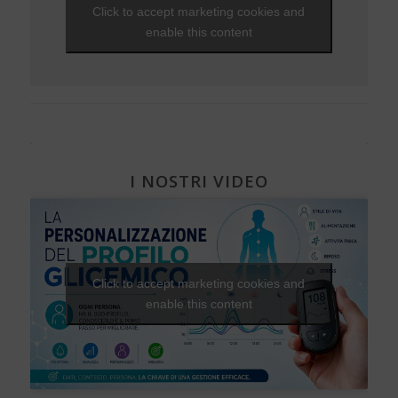
EVENTI - 2012
Click to accept marketing cookies and
Visite ed esami
NEWS - 2009
Una Vita Su Misura
Diabete, cuore e vasi
EVENTI - 2010
enable this content
Diabete e attività fisica
I NOSTRI VIDEO
Click to accept marketing cookies and
enable this content