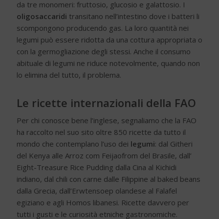
da tre monomeri: fruttosio, glucosio e galattosio. I
oligosaccaridi
transitano nell’intestino dove i batteri li
scompongono producendo gas. La loro quantità nei
legumi può essere ridotta da una cottura appropriata o
con la germogliazione degli stessi. Anche il consumo
abituale di legumi ne riduce notevolmente, quando non
lo elimina del tutto, il problema.
Le ricette internazionali della FAO
Per chi conosce bene l’inglese, segnaliamo che la FAO
ha raccolto nel suo sito oltre 850 ricette da tutto il
mondo che contemplano l’uso dei
legumi
: dal Githeri
del Kenya alle Arroz com Feijaofrom del Brasile, dall’
Eight-Treasure Rice Pudding dalla Cina al Kichidi
indiano, dal chili con carne dalle Filippine al baked beans
dalla Grecia, dall’Erwtensoep olandese al Falafel
egiziano e agli Homos libanesi. Ricette davvero per
tutti i gusti e le curiosità etniche gastronomiche.