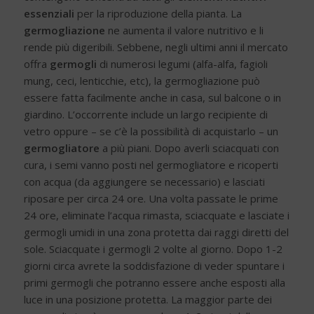
essenziali
per la riproduzione della pianta. La
germogliazione
ne aumenta il valore nutritivo e li
rende più digeribili. Sebbene, negli ultimi anni il mercato
offra
germogli
di numerosi legumi (alfa-alfa, fagioli
mung, ceci, lenticchie, etc), la germogliazione può
essere fatta facilmente anche in casa, sul balcone o in
giardino. L’occorrente include un largo recipiente di
vetro oppure – se c’è la possibilità di acquistarlo – un
germogliatore
a più piani. Dopo averli sciacquati con
cura, i semi vanno posti nel germogliatore e ricoperti
con acqua (da aggiungere se necessario) e lasciati
riposare per circa 24 ore. Una volta passate le prime
24 ore, eliminate l’acqua rimasta, sciacquate e lasciate i
germogli umidi in una zona protetta dai raggi diretti del
sole. Sciacquate i germogli 2 volte al giorno. Dopo 1-2
giorni circa avrete la soddisfazione di veder spuntare i
primi germogli che potranno essere anche esposti alla
luce in una posizione protetta. La maggior parte dei