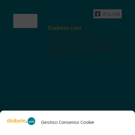
212,336
Diabete.com
www.diabete.com
Tanti contenuti autorevoli e un'area
interattiva dedicata a te con spazi
educazionali e test. Iscriviti alla NL per
tutte le novità!
Gestisci Consenso Cookie