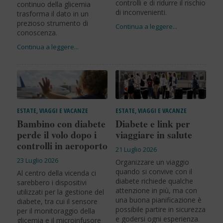
controlli e di ridurre il rischio
continuo della glicemia
di inconvenienti.
trasforma il dato in un
prezioso strumento di
conoscenza.
ESTATE, VIAGGI E VACANZE
ESTATE, VIAGGI E VACANZE
Bambino con diabete
Diabete e link per
perde il volo dopo i
viaggiare in salute
controlli in aeroporto
21 Luglio 2026
23 Luglio 2026
Organizzare un viaggio
quando si convive con il
Al centro della vicenda ci
diabete richiede qualche
sarebbero i dispositivi
attenzione in più, ma con
utilizzati per la gestione del
una buona pianificazione è
diabete, tra cui il sensore
possibile partire in sicurezza
per il monitoraggio della
e godersi ogni esperienza.
glicemia e il microinfusore