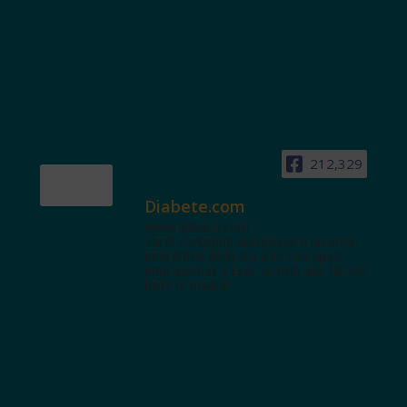
212,329
Diabete.com
www.diabete.com
Tanti contenuti autorevoli e un'area
interattiva dedicata a te con spazi
educazionali e test. Iscriviti alla NL per
tutte le novità!