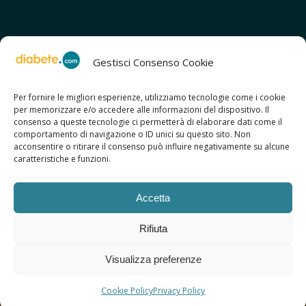
Gestisci Consenso Cookie
Per fornire le migliori esperienze, utilizziamo tecnologie come i cookie
per memorizzare e/o accedere alle informazioni del dispositivo. Il
SCOPRI ANCHE:
consenso a queste tecnologie ci permetterà di elaborare dati come il
> ilmiodiabete.com
comportamento di navigazione o ID unici su questo sito. Non
> casadiabete.it
acconsentire o ritirare il consenso può influire negativamente su alcune
> digitaldiabetes.srl
caratteristiche e funzioni.
> obesitalia.com
Accetta
Rifiuta
© 2026 Copyright - Diabete.com
Visualizza preferenze
Sitemap
Privacy Policy
Regolamento d’uso
Cookie Policy
Copyright
Credits
Cookie Policy
Privacy Policy