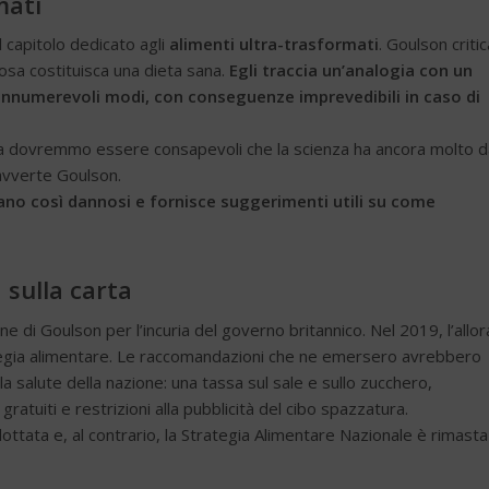
mati
 capitolo dedicato agli
alimenti ultra-trasformati
. Goulson critic
cosa costituisca una dieta sana.
Egli traccia un’analogia con un
 innumerevoli modi, con conseguenze imprevedibili in caso di
ma dovremmo essere consapevoli che la scienza ha ancora molto d
avverte Goulson.
siano così dannosi e fornisce suggerimenti utili su come
 sulla carta
ne di Goulson per l’incuria del governo britannico. Nel 2019, l’allor
tegia alimentare. Le raccomandazioni che ne emersero avrebbero
la salute della nazione: una tassa sul sale e sullo zucchero,
 gratuiti e restrizioni alla pubblicità del cibo spazzatura.
ttata e, al contrario, la Strategia Alimentare Nazionale è rimasta