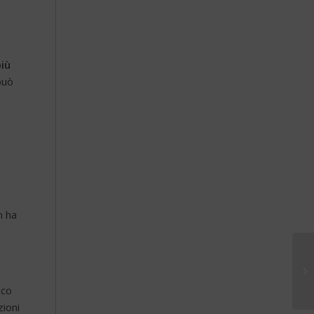
più
può
n ha
ico
zioni