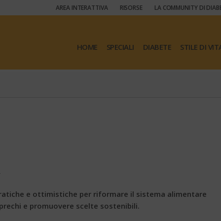
AREA INTERATTIVA
RISORSE
LA COMMUNITY DI DIAB
HOME
SPECIALI
DIABETE
STILE DI VIT
 pratiche e ottimistiche per riformare il sistema alimentare
 sprechi e promuovere scelte sostenibili.