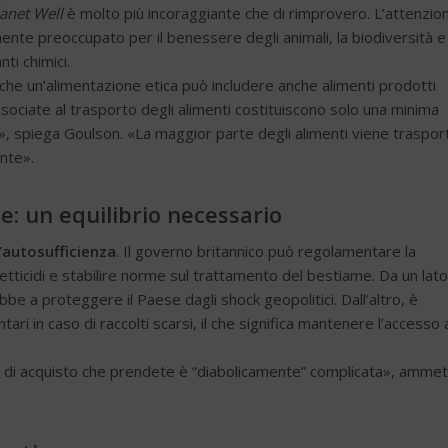
lanet Well
è molto più incoraggiante che di rimprovero. L’attenzio
mente preoccupato per il benessere degli animali, la biodiversità e
nti chimici.
che un’alimentazione etica può includere anche alimenti prodotti
ssociate al trasporto degli alimenti costituiscono solo una minima
e», spiega Goulson. «La maggior parte degli alimenti viene traspor
nte».
: un equilibrio necessario
’autosufficienza
. Il governo britannico può regolamentare la
etticidi e stabilire norme sul trattamento del bestiame. Da un lato
be a proteggere il Paese dagli shock geopolitici. Dall’altro, è
i in caso di raccolti scarsi, il che significa mantenere l’accesso 
ni di acquisto che prendete è “diabolicamente” complicata», amme