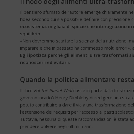
Il nodo degli alimenti ultra-trasfor
Il pensiero sfumato dell’autore emerge chiaramente nel
l’idea secondo cui sia possibile definire con precisione 
ecosistema: migliaia di specie che interagiscono in
squilibrio.
«Non dovremmo scartare la scienza della nutrizione, 
imparare e che in passato ha commesso molti errori», 
Egli ipotizza perché gli alimenti ultra-trasformati 
riconoscerli ed evitarli.
Quando la politica alimentare resta
Il libro
Eat the Planet Well
nasce in parte dalla frustrazio
governo incaricò Henry Dimbleby di redigere una stra
potuto contribuire a dare il via a una trasformazione del
l’estensione dei requisiti per l’accesso ai pasti scolastici
Tuttavia, nessuna di queste raccomandazioni è stata ado
prendere polvere negli ultimi 5 anni.