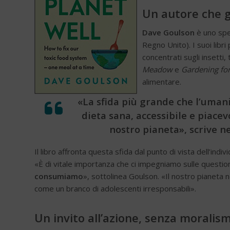
Un autore che g
Dave Goulson
è uno spec
Regno Unito). I suoi libri
concentrati sugli insetti, 
Meadow
e
Gardening fo
alimentare.
«La sfida più grande che l’uman
dieta sana, accessibile e piacev
nostro pianeta», scrive n
Il libro affronta questa sfida dal punto di vista dell’indi
«È di vitale importanza che ci impegniamo sulle questio
consumiamo
», sottolinea Goulson. «Il nostro pianeta
come un branco di adolescenti irresponsabili».
Un invito all’azione, senza moralism