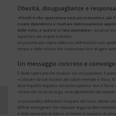
Obesità, disuguaglianze e responsab
«
Finché il cibo spazzatura sarà più economico, più f
creare dipendenza e risultare deliziosamente appetit
delle volte, e questo ci farà ammalare
», osserva Gou
aspettare dal singolo individuo.
Le persone più colpite dalla crisi dell’obesità sono que
tempo e delle risorse che consentano loro di agire a
Un messaggio concreto e coinvolge
È facile capire perché Goulson sia così popolare. È pieno
«Coltivare da soli fa bene alla salute mentale e fisica, f
alcun impatto negativo sul nostro pianeta. Non è forse 
«Prima che te ne accorga, sarai dipendente dal semplice 
Diabete tipo 2 e CGM:
la sfida oggi è
La personalità dell’autore traspare dal testo, dando vita
garantire l’accesso a
difficile immaginare che chiunque legga un libro intitola
tutti i pazi...
e della necessità di ridurre al minimo il consumo di c