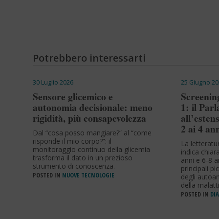
Potrebbero interessarti
30 Luglio 2026
25 Giugno 20
Sensore glicemico e
Screening
autonomia decisionale: meno
1: il Par
rigidità, più consapevolezza
all’esten
2 ai 4 an
Dal “cosa posso mangiare?” al “come
risponde il mio corpo?”: il
La letteratu
monitoraggio continuo della glicemia
indica chia
trasforma il dato in un prezioso
anni e 6-8 a
strumento di conoscenza.
principali p
POSTED IN
NUOVE TECNOLOGIE
degli autoan
della malatt
POSTED IN
DIA