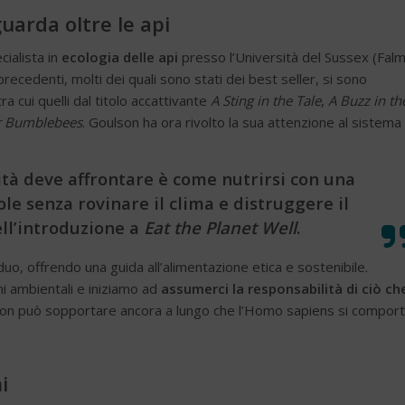
uarda oltre le api
ialista in
ecologia delle api
presso l’Università del Sussex (Falm
 precedenti, molti dei quali sono stati dei best seller, si sono
tra cui quelli dal titolo accattivante
A Sting in the Tale
,
A Buzz in th
r Bumblebees
. Goulson ha ora rivolto la sua attenzione al sistema
ità deve affrontare è come nutrirsi con una
ole senza rovinare il clima e distruggere il
ell’introduzione a
Eat the Planet Well
.
viduo, offrendo una guida all’alimentazione etica e sostenibile.
ni ambientali e iniziamo ad
assumerci la responsabilità di ciò ch
 non può sopportare ancora a lungo che l’Homo sapiens si comport
i