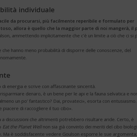
ilità individuale
acile da procurarsi, più facilmente reperibile e formulato per
oso, allora è quello che la maggior parte di noi mangerà, il 
lson, ammettendo implicitamente che c’è un limite a ciò che ci si 
lle che hanno meno probabilità di disporre delle conoscenze, del
utonomamente.
nte
 di energia e scrive con affascinante sincerità.
a risparmiare denaro, è un bene per le api e la fauna selvatica e no
almeno un po’ fantastico? Dai, provateci», esorta con entusiasmo.
piacere di raccogliere il tuo cibo».
 a discussioni che altrimenti potrebbero risultare aride. Certo, è
to
Eat the Planet Well
non sia già convinto dei meriti del cibo biolog
arne. Ma è soddisfacente vedere Goulson esporre le sue argomenta