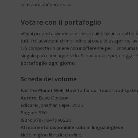
con tanta ponderatezza.
Votare con il portafoglio
«Ogni prodotto alimentare che acquisti ha un impatto: f
tutti i relativi input chimici, oltre ai costi di trasporto
Ciò comporta un onere non indifferente per il consumatore
singolo può comunque farlo. Si può votare per eleggere
portafoglio ogni giorno.
Scheda del volume
Eat the Planet Well: How to fix our toxic food syst
Autore:
Dave Goulson
Editore:
Jonathan Cape, 2026
Pagine:
336
ISBN:
978-1847940226
Al momento disponibile solo in lingua inglese.
Nelle migliori librerie e online.