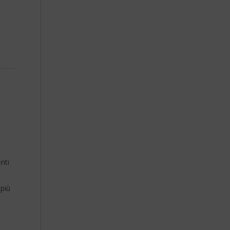
nti
 più