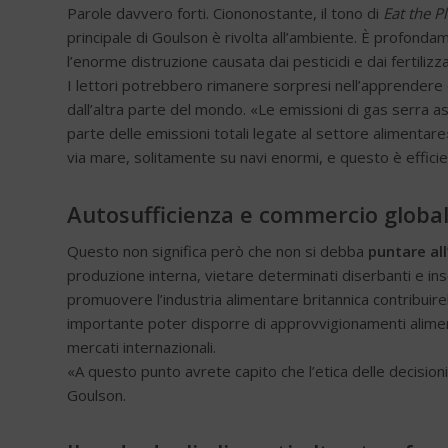
Parole davvero forti. Ciononostante, il tono di
Eat the P
principale di Goulson è rivolta all’ambiente. È profonda
l’enorme distruzione causata dai pesticidi e dai fertilizza
I lettori potrebbero rimanere sorpresi nell’apprendere 
dall’altra parte del mondo. «Le emissioni di gas serra a
parte delle emissioni totali legate al settore alimentar
via mare, solitamente su navi enormi, e questo è efficie
Autosufficienza e commercio globale
Questo non significa però che non si debba
puntare all
produzione interna, vietare determinati diserbanti e ins
promuovere l’industria alimentare britannica contribuireb
importante poter disporre di approvvigionamenti alimentar
mercati internazionali.
«A questo punto avrete capito che l’etica delle decisio
Goulson.