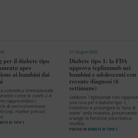
26
21 Giugno 2026
 per il diabete tipo
Diabete tipo 1: la FDA
lamento apre
approva teplizumab nei
sione ai bambini dai
bambini e adolescenti con
ni
recente diagnosi (6
settimane)
ra scientifica internazionale
ramente come le coorti 2-4
Sebbene Teplizumab non rapprese
nni rappresentino i
una cura per il diabete tipo 1,
icchi di sieroconversione
l'obiettivo è prolungare la “luna di
ticorpi, marker precoci
miele” della malattia, preservando
ia
a lungo la funzione pancreatica
BETE DI TIPO 1
residua.
POSTED IN
DIABETE DI TIPO 1