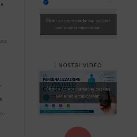
Bambini e diabete
ne
Una Vita Su Misura
Il controllo del diabete
Ipoglicemia
Click to accept marketing cookies
Diabete e donna
and enable this content
Gravidanza e diabete
Diabete, cuore e vasi
tata
Diabete e attività fisica
I NOSTRI VIDEO
,
Click to accept marketing cookies
and enable this content
ai
tte