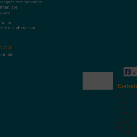
progetti, testimonianze
interviste
attiva
i per voi
ity di diabete.com
IAMO
cientifico
e
2
Diabet
www.diab
Tanti con
autorevol
un'area in
dedicata 
spazi edu
e test. Iscr
NL per tut
novità!