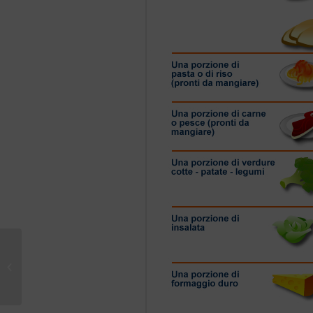
Etichette alimentari:
impariamo a leggerle
per guadagnare in
salute