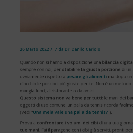
/
/
26 Marzo 2022
da
Dr. Danilo Cariolo
Quando non si hanno a disposizione una
bilancia digita
sempre con noi, per
stabilire la giusta porzione
di un
ovviamente rispetto a
pesare gli alimenti
ma dopo un pa
d’occhio le porzioni più giuste per te. Non è un metod
mangia fuori, al ristorante o da amici.
Questo sistema non va bene per tutti
: le mani dei b
oggetti di uso comune: un palla da tennis ricorda facil
(Vedi “
Una mela vale una palla da tennis?”
).
Prova a
confrontare i volumi dei cibi
di una tua giorna
tue mani
. Fai il paragone con i cibi già serviti, pronti 