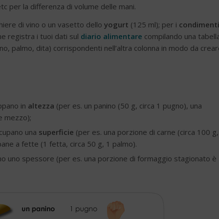
c per la differenza di volume delle mani.
hiere di vino o un vasetto dello
yogurt
(125 ml); per i
condiment
e registra i tuoi dati sul
diario alimentare
compilando una tabell
gno, palmo, dita) corrispondenti nell’altra colonna in modo da crea
uppano in
altezza
(per es. un panino (50 g, circa 1 pugno), una
 e mezzo);
occupano una
superficie
(per es. una porzione di carne (circa 100 g,
ane a fette (1 fetta, circa 50 g, 1 palmo).
nno uno spessore (per es. una porzione di formaggio stagionato è