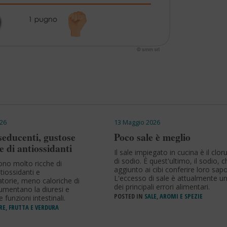
26
13 Maggio 2026
 seducenti, gustose
Poco sale è meglio
 di antiossidanti
Il sale impiegato in cucina è il clor
di sodio. È quest'ultimo, il sodio, c
sono molto ricche di
aggiunto ai cibi conferire loro sapo
tiossidanti e
L'eccesso di sale è attualmente u
torie, meno caloriche di
dei principali errori alimentari.
 aumentano la diuresi e
POSTED IN
SALE, AROMI E SPEZIE
 funzioni intestinali.
RE, FRUTTA E VERDURA