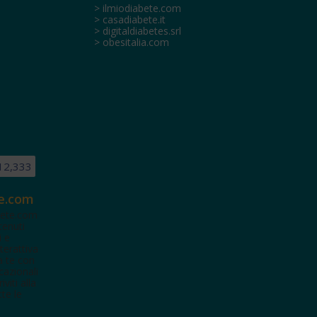
> ilmiodiabete.com
> casadiabete.it
> digitaldiabetes.srl
> obesitalia.com
12,333
e.com
ete.com
tenuti
i e
terattiva
a te con
cazionali
iviti alla
te le