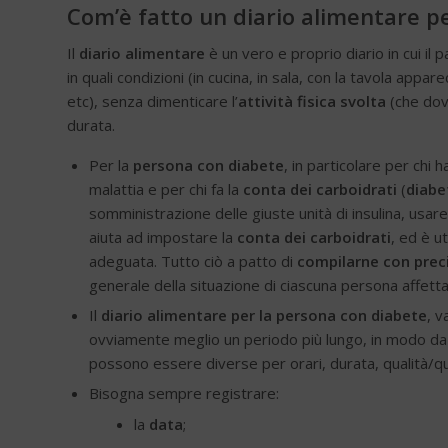
Com’è fatto un diario alimentare p
Il
diario alimentare
è un vero e proprio diario in cui i
in quali condizioni (in cucina, in sala, con la tavola app
etc), senza dimenticare l’
attività fisica svolta
(che dov
durata.
Per la
persona con diabete
, in particolare per chi 
malattia e per chi fa la
conta dei carboidrati
(
diabe
somministrazione delle giuste unità di insulina, usa
aiuta ad impostare la
conta dei carboidrati
, ed è u
adeguata. Tutto ciò a patto di
compilarne con prec
generale della situazione di ciascuna persona affett
Il
diario alimentare per la persona con diabete
, v
ovviamente meglio un periodo più lungo, in modo da i
possono essere diverse per orari, durata, qualità/qu
Bisogna sempre registrare:
la
data
;