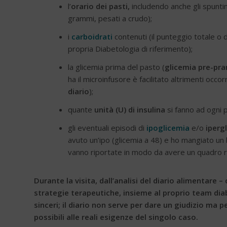
l’
orario dei pasti,
includendo anche gli spuntin
grammi, pesati a crudo);
i
carboidrati
contenuti (il punteggio totale o de
propria Diabetologia di riferimento);
la glicemia prima del pasto (
glicemia pre-pra
ha il microinfusore è facilitato altrimenti occo
diario
);
quante
unità (U) di insulina
si fanno ad ogni 
gli eventuali episodi di
ipoglicemia
e/o
iperg
avuto un’ipo (glicemia a 48) e ho mangiato un 
vanno riportate in modo da avere un quadro re
Durante la visita, dall’analisi del diario alimentare
strategie terapeutiche, insieme al proprio team dia
sinceri; il diario non serve per dare un giudizio ma
possibili alle reali esigenze del singolo caso.