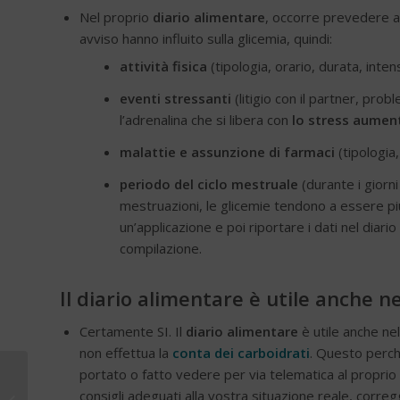
Nel proprio
diario alimentare
, occorre prevedere a
avviso hanno influito sulla glicemia, quindi:
attività fisica
(tipologia, orario, durata, intens
eventi stressanti
(litigio con il partner, pro
l’adrenalina che si libera con
lo stress aument
malattie e assunzione di farmaci
(tipologia,
periodo del ciclo mestruale
(durante i giorni
mestruazioni, le glicemie tendono a essere più
un’applicazione e poi riportare i dati nel diar
compilazione.
Il diario alimentare è utile anche n
Certamente SI. Il
diario alimentare
è utile anche ne
non effettua la
conta dei carboidrati
. Questo perché
portato o fatto vedere per via telematica al proprio 
Diabete: le app utili per
consigli adeguati alla vostra situazione reale, corregg
la conta dei carboidrati