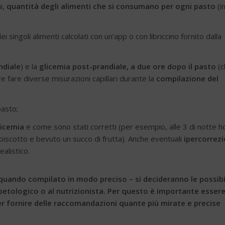
i,
quantità degli alimenti che si consumano per ogni pasto
(i
i singoli alimenti calcolati con un’app o con libriccino fornito dalla
ndiale
) e la
glicemia post-prandiale, a due ore dopo il pasto
(c
rre fare diverse misurazioni capillari durante la
compilazione del
pasto;
licemia
e come sono stati corretti (per esempio, alle 3 di notte h
biscotto e bevuto un succo di frutta). Anche eventuali
ipercorrezi
alistico.
 – quando compilato in modo preciso – si decideranno le possibi
betologico o al nutrizionista. Per questo è importante esser
 per fornire delle raccomandazioni quante più mirate e precise