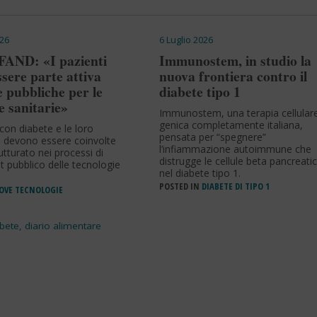
26
6 Luglio 2026
 FAND: «I pazienti
Immunostem, in studio la
sere parte attiva
nuova frontiera contro il
e pubbliche per le
diabete tipo 1
e sanitarie»
Immunostem, una terapia cellular
genica completamente italiana,
con diabete e le loro
pensata per “spegnere”
i devono essere coinvolte
l’infiammazione autoimmune che
tturato nei processi di
distrugge le cellule beta pancreati
 pubblico delle tecnologie
nel diabete tipo 1.
POSTED IN
DIABETE DI TIPO 1
OVE TECNOLOGIE
abete
,
diario alimentare