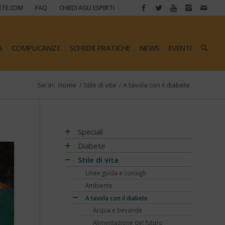
ETE.COM
FAQ
CHIEDI AGLI ESPERTI
A
COMPLICANZE
SCHEDE PRATICHE
NEWS
EVENTI
Sei in:
Home
/
Stile di vita
/
A tavola con il diabete
Speciali
Antiossidanti e radicali liberi
Diabete
Assistenza e diabete
Impatto socio-sanitario
Stile di vita
Associazioni di pazienti con diabete
Conoscere il diabete
Mondo, Europa
Linee guida e consigli
Automonitoraggio glicemia
Terapia
Italia
Che cos'è il diabete
Ambiente
Centenario dell'insulina
Psicologia
Regioni
Sintesi e ruolo dell'insulina
Terapia del diabete
A tavola con il diabete
COVID-19 e diabete
Donna e mamma
Tutto sulla glicemia
Terapia dell'obesità
Acqua e bevande
Diabete e obesità
Fattori di rischio
Metformina e altre terapie
Diabete al femminile
Alimentazione del futuro