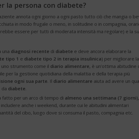
er la persona con diabete?
l paziente annota ogni giorno a ogni pasto tutto ciò che mangia o b
arecchiata in modo frugale o meno, in solitudine o in compagnia, orar
rebbe essere per tutti di moderata intensità ma regolare) e la s
ha una
diagnosi recente
di
diabete
e deve ancora elaborare la
te tipo 1
e
diabete tipo 2 in terapia insulinica
) per migliorare la
re uno strumento come il
diario alimentare
, è un’ottima abitudine 
tile per la gestione quotidiana della malattia e della terapia più
isione ogni sua parte
. Il
diario alimentare
aiuta ad avere un qu
a da
diabete
.
a fatto per un arco di tempo di
almeno una settimana (7 giorni
)
ncludere anche i weekend, durante cui le abitudini alimentari
antità del cibo, luogo dove si consuma il pasto, compagnia etc.