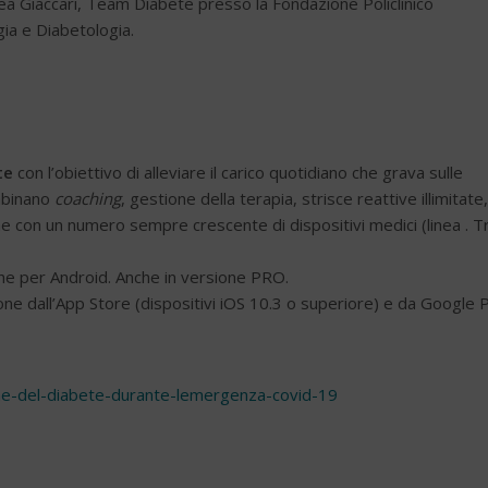
ea Giaccari, Team Diabete presso la Fondazione Policlinico
ia e Diabetologia.
te
con l’obiettivo di alleviare il carico quotidiano che grava sulle
ombinano
coaching
, gestione della terapia, strisce reattive illimitate,
e con un numero sempre crescente di dispositivi medici (linea . Tr
che per Android. Anche in versione PRO.
ne dall’App Store (dispositivi iOS 10.3 o superiore) e da Google 
ione-del-diabete-durante-lemergenza-covid-19