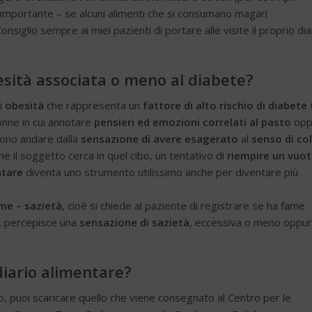
o importante – se alcuni alimenti che si consumano magari
siglio sempre ai miei pazienti di portare alle visite il proprio dia
sità associata o meno al diabete?
i
obesità
che rappresenta un
fattore di alto rischio di diabete 
onne in cui annotare
pensieri ed emozioni correlati al pasto
opp
ssono andare dalla
sensazione di avere esagerato
al
senso di co
he il soggetto cerca in quel cibo, un tentativo di
riempire un vuo
ntare
diventa uno strumento utilissimo anche per diventare più
me – sazietà
, cioè si chiede al paziente di registrare se ha fame
, percepisce una
sensazione di sazietà
, eccessiva o meno oppur
iario alimentare?
o, puoi scaricare quello che viene consegnato al Centro per le