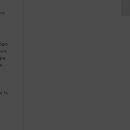
rio
tipo
ure
lpa
to
e fa