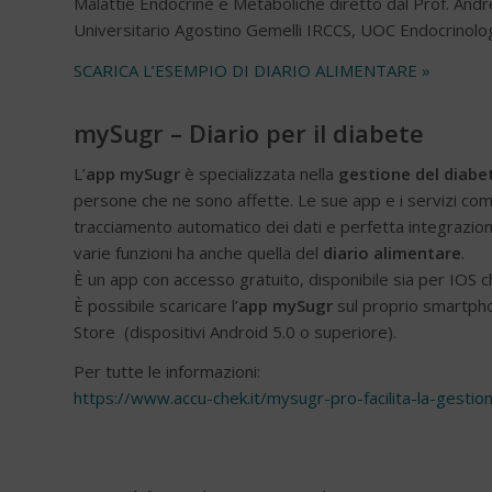
Malattie Endocrine e Metaboliche diretto dal Prof. Andr
Universitario Agostino Gemelli IRCCS, UOC Endocrinolog
SCARICA L’ESEMPIO DI DIARIO ALIMENTARE »
mySugr – Diario per il diabete
L’
app mySugr
è specializzata nella
gestione del diabe
persone che ne sono affette. Le sue app e i servizi c
tracciamento automatico dei dati e perfetta integrazion
varie funzioni ha anche quella del
diario alimentare
.
È un app con accesso gratuito, disponibile sia per IOS 
È possibile scaricare l’
app mySugr
sul proprio smartpho
Store (dispositivi Android 5.0 o superiore).
Per tutte le informazioni:
https://www.accu-chek.it/mysugr-pro-facilita-la-gest