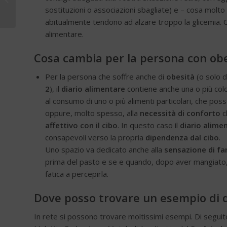
sostituzioni o associazioni sbagliate) e – cosa molt
(conta-CHO)
abitualmente tendono ad alzare troppo la glicemia. Con
alimentare.
Cosa cambia per la persona con obe
Per la persona che soffre anche di
obesità
(o solo d
2
), il
diario alimentare
contiene anche una o più col
al consumo di uno o più alimenti particolari, che po
oppure, molto spesso, alla
necessità di conforto
c
affettivo con il cibo
. In questo caso il
diario alime
consapevoli verso la propria
dipendenza dal cibo
.
Uno spazio va dedicato anche alla
sensazione di fa
prima del pasto e se e quando, dopo aver mangiato
fatica a percepirla.
Dove posso trovare un esempio di d
In rete si possono trovare moltissimi esempi. Di seguit