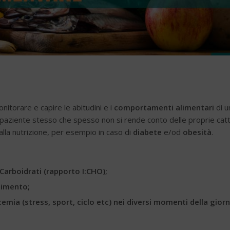
itorare e capire le abitudini e i
comportamenti alimentari
di u
 il paziente stesso che spesso non si rende conto delle proprie cat
 alla nutrizione, per esempio in caso di
diabete
e/od
obesità
.
:Carboidrati (rapporto I:CHO);
limento;
icemia (stress, sport, ciclo etc) nei diversi momenti della gior