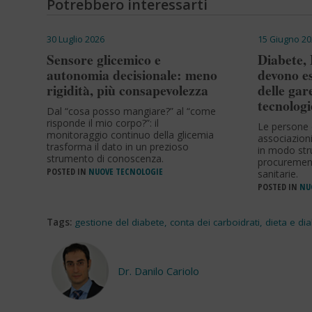
Potrebbero interessarti
30 Luglio 2026
15 Giugno 20
Sensore glicemico e
Diabete,
autonomia decisionale: meno
devono es
rigidità, più consapevolezza
delle gar
tecnologi
Dal “cosa posso mangiare?” al “come
risponde il mio corpo?”: il
Le persone 
monitoraggio continuo della glicemia
associazion
trasforma il dato in un prezioso
in modo stru
strumento di conoscenza.
procurement
POSTED IN
NUOVE TECNOLOGIE
sanitarie.
POSTED IN
NU
Tags:
gestione del diabete
,
conta dei carboidrati
,
dieta e di
Dr. Danilo Cariolo