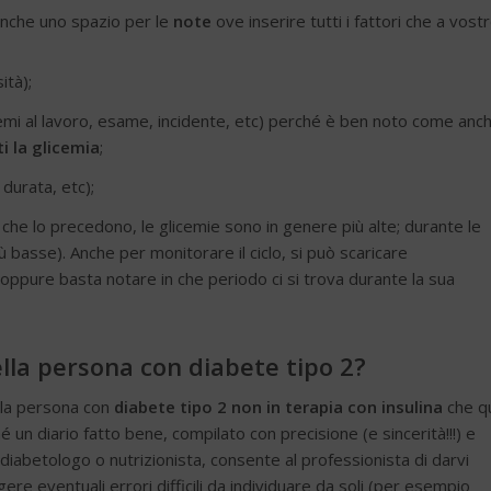
nche uno spazio per le
note
ove inserire tutti i fattori che a vost
ità);
blemi al lavoro, esame, incidente, etc) perché è ben noto come anc
i la glicemia
;
 durata, etc);
 che lo precedono, le glicemie sono in genere più alte; durante le
 basse). Anche per monitorare il ciclo, si può scaricare
io oppure basta notare in che periodo ci si trova durante la sua
ella persona con diabete tipo 2?
lla persona con
diabete tipo 2 non in terapia con insulina
che qu
 un diario fatto bene, compilato con precisione (e sincerità!!!) e
diabetologo o nutrizionista, consente al professionista di darvi
ere eventuali errori difficili da individuare da soli (per esempio