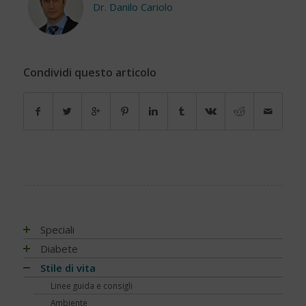
Dr. Danilo Cariolo
Condividi questo articolo
Speciali
Antiossidanti e radicali liberi
Diabete
Assistenza e diabete
Impatto socio-sanitario
Stile di vita
Associazioni di pazienti con diabete
Conoscere il diabete
Mondo, Europa
Linee guida e consigli
Automonitoraggio glicemia
Terapia
Italia
Che cos'è il diabete
Ambiente