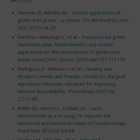
ARTICOLI
Woomer JS, Adedeji AA –
Current applications of
gluten-free grains – a review
.
Crit Rev Food Sci Nutr
2021;61(1):14-24
Martínez-Villaluenga C, et al –
Pseudocereal grains:
Nutritional value, health benefits and current
applications for the development of gluten-free
foods
.
Food Chem Toxicol. 2020 Mar;137:111178
Rodríguez JP, Rahman H et al –
Healthy and
Resilient Cereals and Pseudo-Cereals for Marginal
Agriculture: Molecular Advances for Improving
Nutrient Bioavailability
.
Front Genet 2020 Feb
27;11:49
Rollán GC, Gerez CL, LeBlanc JG –
Lactic
Fermentation as a Strategy to Improve the
Nutritional and Functional Values of Pseudocereals
.
Front Nutr 2019 Jul 3;6:98
Coelho LM , Silva PM , et al –
Emerging