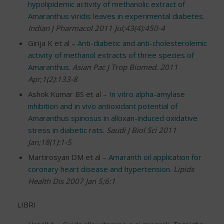
hypolipidemic activity of methanolic extract of
Amaranthus viridis leaves in experimental diabetes
.
Indian J Pharmacol 2011 Jul;43(4):450-4
Girija K et al –
Anti-diabetic and anti-cholesterolemic
activity of methanol extracts of three species of
Amaranthus
.
Asian Pac J Trop Biomed. 2011
Apr;1(2):133-8
Ashok Kumar BS et al –
In vitro alpha-amylase
inhibition and in vivo antioxidant potential of
Amaranthus spinosus in alloxan-induced oxidative
stress in diabetic rats
.
Saudi J Biol Sci 2011
Jan;18(1):1-5
Martirosyan DM et al –
Amaranth oil application for
coronary heart disease and hypertension
.
Lipids
Health Dis 2007 Jan 5;6:1
LIBRI