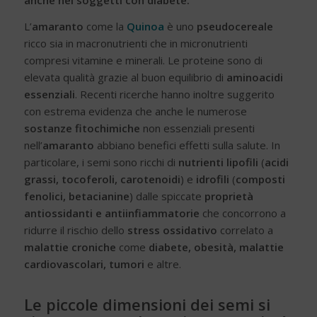
anche nei soggetti con diabete.
L’
amaranto
come la
Quinoa
è uno
pseudocereale
ricco sia in macronutrienti che in micronutrienti
compresi vitamine e minerali. Le proteine sono di
elevata qualità grazie al buon equilibrio di
aminoacidi
essenziali
. Recenti ricerche hanno inoltre suggerito
con estrema evidenza che anche le numerose
sostanze fitochimiche
non essenziali presenti
nell’
amaranto
abbiano benefici effetti sulla salute. In
particolare, i semi sono ricchi di
nutrienti lipofili
(
acidi
grassi, tocoferoli, carotenoidi
) e
idrofili
(
composti
fenolici, betacianine
) dalle spiccate
proprietà
antiossidanti e antiinfiammatorie
che concorrono a
ridurre il rischio dello
stress ossidativo
correlato a
malattie croniche
come
diabete, obesità, malattie
cardiovascolari, tumori
e altre.
Le piccole dimensioni dei semi si