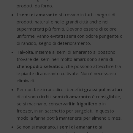
prodotti da forno.
I
semi di amaranto
si trovano in tutti i negozi di
prodotti naturali e nelle grandi città anche nei
supermercati più forniti. Devono essere di colore
uniforme; vanno evitati i semi con odore pungente o
di rancido, segno di deterioramento.
Talvolta, insieme ai semi di amaranto si possono
trovare dei semi neri molto amari: sono semi di
chenopodio selvatico
, che possono attecchire tra
le piante di amaranto coltivate. Non è necessario
eliminarli.
Per non fare irrancidire i benefici
grassi polinsaturi
di cui sono ricchi i
semi di amaranto
è consigliabile,
se si macinano, conservarli in frigorifero o in
freezer, in un sacchetto per surgelati. In questo
modo la farina potrà mantenersi per almeno 6 mesi.
Se non si macinano, i
semi di amaranto
si