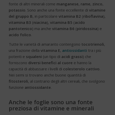
fonte di altri minerali come
manganese
,
rame
,
zinco
,
potassio
. Sono anche una fonte eccellente di
vitamine
del gruppo B
, in particolare
vitamina B2
(
riboflavina
),
vitamina B3
(
niacina
),
vitamina B5
(
acido
pantotenico
) ma anche
vitamina B6
(
piridossina
) e
acido folico
.
Tutte le varietà di amaranto contengono
tocotrienoli
,
una frazione della
vitamina E
,
antiossidanti
tra i più
potenti e
squaleni
(un tipo di
acidi grassi
) che
forniscono
diversi benefici al cuore
e hanno la
capacità di abbassare i livelli di
colesterolo cattivo
.
Nei semi si trovano anche buone quantità di
fitosteroli
, al contrario degli altri cereali, che svolgono
funzione
antiossidante
.
Anche le foglie sono una fonte
preziosa di vitamine e minerali