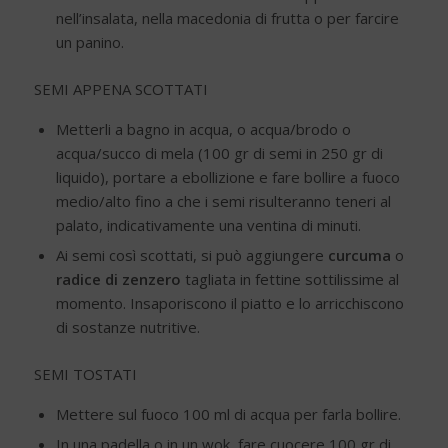
nell’insalata, nella macedonia di frutta o per farcire
un panino.
SEMI APPENA SCOTTATI
Metterli a bagno in acqua, o acqua/brodo o
acqua/succo di mela (100 gr di semi in 250 gr di
liquido), portare a ebollizione e fare bollire a fuoco
medio/alto fino a che i semi risulteranno teneri al
palato, indicativamente una ventina di minuti.
Ai semi così scottati, si può aggiungere
curcuma
o
radice di zenzero
tagliata in fettine sottilissime al
momento. Insaporiscono il piatto e lo arricchiscono
di sostanze nutritive.
SEMI TOSTATI
Mettere sul fuoco 100 ml di acqua per farla bollire.
In una padella o in un wok, fare cuocere 100 gr di