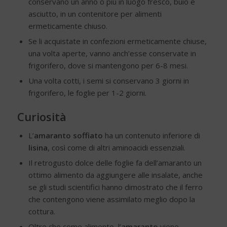
conservano un anno o più in luogo fresco, buio e
asciutto, in un contenitore per alimenti
ermeticamente chiuso.
Se li acquistate in confezioni ermeticamente chiuse,
una volta aperte, vanno anch’esse conservate in
frigorifero, dove si mantengono per 6-8 mesi.
Una volta cotti, i semi si conservano 3 giorni in
frigorifero, le foglie per 1-2 giorni.
Curiosità
L’
amaranto soffiato
ha un contenuto inferiore di
lisina
, così come di altri aminoacidi essenziali.
Il retrogusto dolce delle foglie fa dell’amaranto un
ottimo alimento da aggiungere alle insalate, anche
se gli studi scientifici hanno dimostrato che il ferro
che contengono viene assimilato meglio dopo la
cottura.
Oltre che come alimento, l’
amaranto
viene