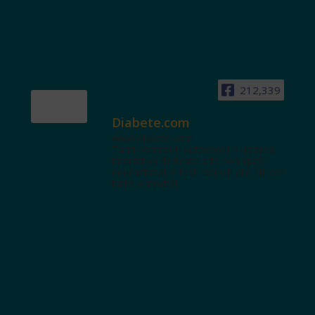
212,339
Diabete.com
www.diabete.com
Tanti contenuti autorevoli e un'area
interattiva dedicata a te con spazi
educazionali e test. Iscriviti alla NL per
tutte le novità!