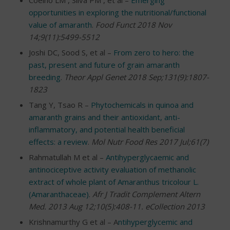
opportunities in exploring the nutritional/functional
value of amaranth
.
Food Funct 2018 Nov
14;9(11):5499-5512
Joshi DC, Sood S, et al –
From zero to hero: the
past, present and future of grain amaranth
breeding
.
Theor Appl Genet 2018 Sep;131(9):1807-
1823
Tang Y, Tsao R –
Phytochemicals in quinoa and
amaranth grains and their antioxidant, anti-
inflammatory, and potential health beneficial
effects: a review
.
Mol Nutr Food Res 2017 Jul;61(7)
Rahmatullah M et al –
Antihyperglycaemic and
antinociceptive activity evaluation of methanolic
extract of whole plant of Amaranthus tricolour L.
(Amaranthaceae)
.
Afr J Tradit Complement Altern
Med. 2013 Aug 12;10(5):408-11. eCollection 2013
Krishnamurthy G et al – A
ntihyperglycemic and