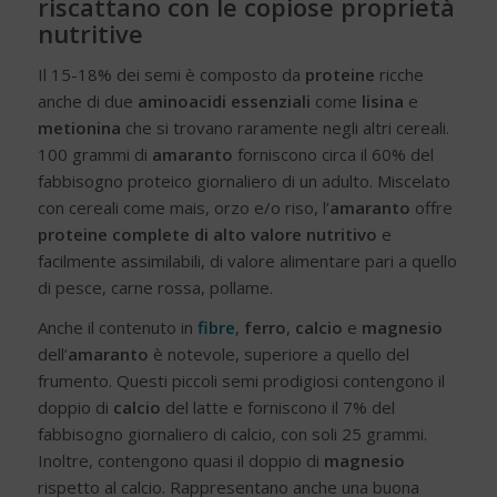
riscattano con le copiose proprietà
nutritive
Il 15-18% dei semi è composto da
proteine
ricche
anche di due
aminoacidi essenziali
come
lisina
e
metionina
che si trovano raramente negli altri cereali.
100 grammi di
amaranto
forniscono circa il 60% del
fabbisogno proteico giornaliero di un adulto. Miscelato
con cereali come mais, orzo e/o riso, l’
amaranto
offre
proteine complete di alto valore nutritivo
e
facilmente assimilabili, di valore alimentare pari a quello
di pesce, carne rossa, pollame.
Anche il contenuto in
fibre
,
ferro
,
calcio
e
magnesio
dell’
amaranto
è notevole, superiore a quello del
frumento. Questi piccoli semi prodigiosi contengono il
doppio di
calcio
del latte e forniscono il 7% del
fabbisogno giornaliero di calcio, con soli 25 grammi.
Inoltre, contengono quasi il doppio di
magnesio
rispetto al calcio. Rappresentano anche una buona