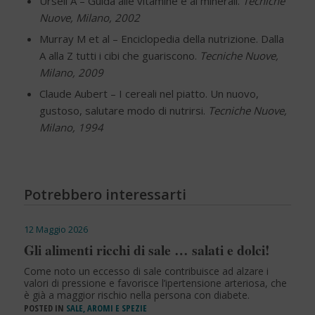
Ursell A – Guida alle vitamine e ai minerali.
Tecniche
Nuove, Milano, 2002
Murray M et al – Enciclopedia della nutrizione. Dalla
A alla Z tutti i cibi che guariscono.
Tecniche Nuove,
Milano, 2009
Claude Aubert – I cereali nel piatto. Un nuovo,
gustoso, salutare modo di nutrirsi.
Tecniche Nuove,
Milano, 1994
Potrebbero interessarti
12 Maggio 2026
Gli alimenti ricchi di sale … salati e dolci!
Come noto un eccesso di sale contribuisce ad alzare i
valori di pressione e favorisce l’ipertensione arteriosa, che
è già a maggior rischio nella persona con diabete.
POSTED IN
SALE, AROMI E SPEZIE