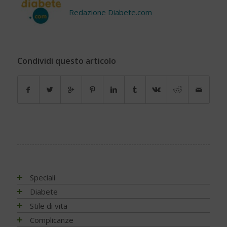
Redazione Diabete.com
Condividi questo articolo
Speciali
Antiossidanti e radicali liberi
Diabete
Assistenza e diabete
Impatto socio-sanitario
Stile di vita
Associazioni di pazienti con diabete
Conoscere il diabete
Mondo, Europa
Linee guida e consigli
Complicanze