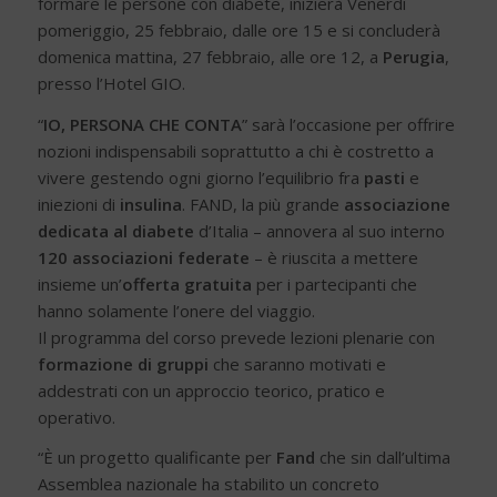
formare le persone con diabete, inizierà Venerdì
pomeriggio, 25 febbraio, dalle ore 15 e si concluderà
domenica mattina, 27 febbraio, alle ore 12, a
Perugia
,
presso l’Hotel GIO.
“
IO, PERSONA CHE CONTA
” sarà l’occasione per offrire
nozioni indispensabili soprattutto a chi è costretto a
vivere gestendo ogni giorno l’equilibrio fra
pasti
e
iniezioni di
insulina
. FAND, la più grande
associazione
dedicata al diabete
d’Italia – annovera al suo interno
120 associazioni federate
– è riuscita a mettere
insieme un’
offerta gratuita
per i partecipanti che
hanno solamente l’onere del viaggio.
Il programma del corso prevede lezioni plenarie con
formazione di gruppi
che saranno motivati e
addestrati con un approccio teorico, pratico e
operativo.
“È un progetto qualificante per
Fand
che sin dall’ultima
Assemblea nazionale ha stabilito un concreto