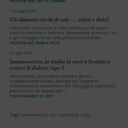
POSTED IN
FIBRE, FRUTTA E VERDURA
12 Maggio 2026
Gli alimenti ricchi di sale … salati e dolci!
Come noto un eccesso di sale contribuisce ad alzare i
valori di pressione e favorisce l’ipertensione arteriosa, che
è già a maggior rischio nella persona con diabete.
POSTED IN
SALE, AROMI E SPEZIE
6 Luglio 2026
Immunostem, in studio la nuova frontiera
contro il diabete tipo 1
Immunostem, una terapia cellulare e genica
completamente italiana, pensata per “spegnere”
l’infiammazione autoimmune che distrugge le cellule beta
pancreatiche nel diabete tipo 1.
POSTED IN
DIABETE DI TIPO 1
Tags:
alimentazione
,
cura
,
carboidrati
,
conta