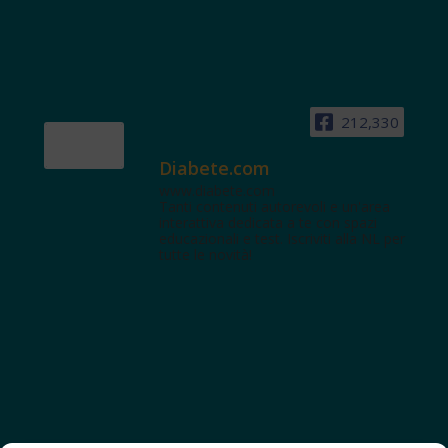
212,330
Diabete.com
www.diabete.com
Tanti contenuti autorevoli e un'area
interattiva dedicata a te con spazi
educazionali e test. Iscriviti alla NL per
tutte le novità!