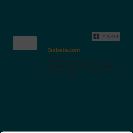
212,333
Diabete.com
www.diabete.com
Tanti contenuti autorevoli e un'area
interattiva dedicata a te con spazi
educazionali e test. Iscriviti alla NL per
tutte le novità!