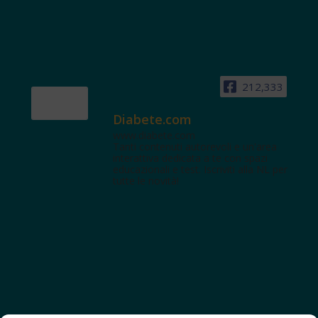
212,333
Diabete.com
www.diabete.com
Tanti contenuti autorevoli e un'area
interattiva dedicata a te con spazi
educazionali e test. Iscriviti alla NL per
tutte le novità!