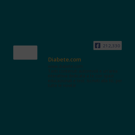
212,330
Diabete.com
www.diabete.com
Tanti contenuti autorevoli e un'area
interattiva dedicata a te con spazi
educazionali e test. Iscriviti alla NL per
tutte le novità!