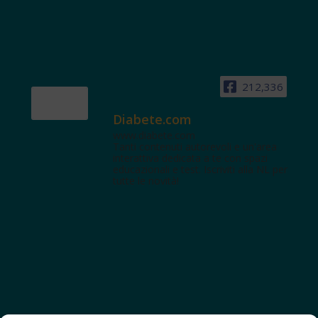
212,336
Diabete.com
www.diabete.com
Tanti contenuti autorevoli e un'area
interattiva dedicata a te con spazi
educazionali e test. Iscriviti alla NL per
tutte le novità!