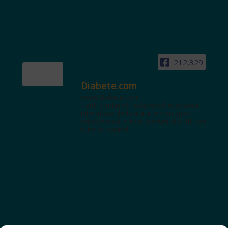
212,329
Diabete.com
www.diabete.com
Tanti contenuti autorevoli e un'area
interattiva dedicata a te con spazi
educazionali e test. Iscriviti alla NL per
tutte le novità!