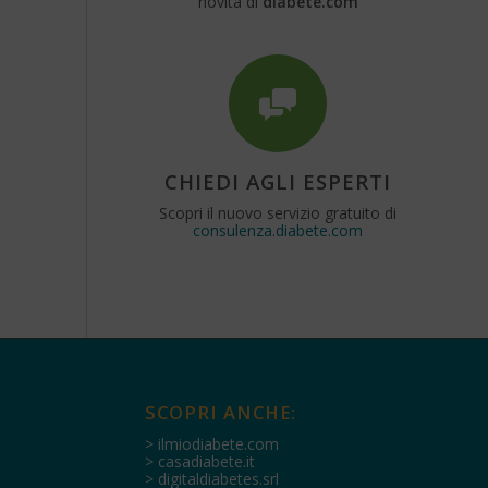
novità di
diabete.com
CHIEDI AGLI ESPERTI
Scopri il nuovo servizio gratuito di
consulenza.diabete.com
SCOPRI ANCHE:
> ilmiodiabete.com
> casadiabete.it
> digitaldiabetes.srl