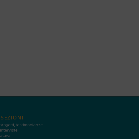
 SEZIONI
progetti, testimonianze
interviste
attiva