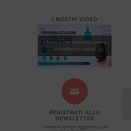
Diabete e attività fisica
Una Vita Su Misura
I NOSTRI VIDEO
Click to accept marketing cookies
and enable this content
AO
REGISTRATI ALLA
NEWSLETTER
Ti terremo sempre aggiornato sulle