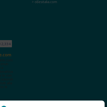
> obesitalia.com
12,334
e.com
ete.com
tenuti
i e
terattiva
a te con
cazionali
iviti alla
te le