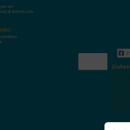
i per voi
ity di diabete.com
IAMO
cientifico
e
2
Diabet
www.diab
Tanti con
autorevol
un'area in
dedicata 
spazi edu
e test. Iscr
NL per tut
novità!