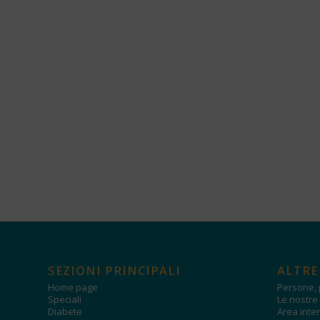
SEZIONI PRINCIPALI
ALTRE
Home page
Persone, 
Speciali
Le nostre 
Diabete
Area inter