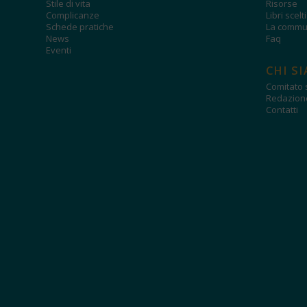
Stile di vita
Risorse
Complicanze
Libri scelt
Schede pratiche
La commun
News
Faq
Eventi
CHI S
Comitato s
Redazion
Contatti