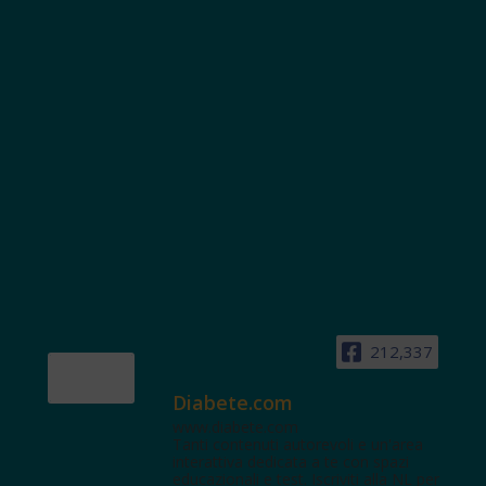
212,337
Diabete.com
www.diabete.com
Tanti contenuti autorevoli e un'area
interattiva dedicata a te con spazi
educazionali e test. Iscriviti alla NL per