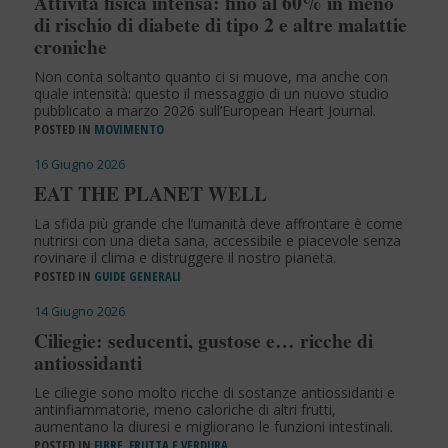
Attività fisica intensa: fino al 60% in meno
di rischio di diabete di tipo 2 e altre malattie
croniche
Non conta soltanto quanto ci si muove, ma anche con
quale intensità: questo il messaggio di un nuovo studio
pubblicato a marzo 2026 sull’European Heart Journal.
POSTED IN
MOVIMENTO
16 Giugno 2026
EAT THE PLANET WELL
La sfida più grande che l’umanità deve affrontare è come
nutrirsi con una dieta sana, accessibile e piacevole senza
rovinare il clima e distruggere il nostro pianeta.
POSTED IN
GUIDE GENERALI
14 Giugno 2026
Ciliegie: seducenti, gustose e… ricche di
antiossidanti
Le ciliegie sono molto ricche di sostanze antiossidanti e
antinfiammatorie, meno caloriche di altri frutti,
aumentano la diuresi e migliorano le funzioni intestinali.
POSTED IN
FIBRE, FRUTTA E VERDURA