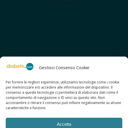
tutte le novità!
Gestisci Consenso Cookie
Per fornire le migliori esperienze, utilizziamo tecnologie come i cookie
per memorizzare e/o accedere alle informazioni del dispositivo. Il
SCOPRI ANCHE:
consenso a queste tecnologie ci permetterà di elaborare dati come il
> ilmiodiabete.com
comportamento di navigazione o ID unici su questo sito. Non
> casadiabete.it
acconsentire o ritirare il consenso può influire negativamente su alcune
> digitaldiabetes.srl
caratteristiche e funzioni.
> obesitalia.com
Accetta