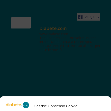
212,338
Diabete.com
www.diabete.com
Tanti contenuti autorevoli e un'area
interattiva dedicata a te con spazi
educazionali e test. Iscriviti alla NL per
tutte le novità!
Gestisci Consenso Cookie