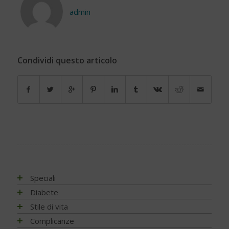
admin
Condividi questo articolo
Speciali
Antiossidanti e radicali liberi
Diabete
Assistenza e diabete
Impatto socio-sanitario
Stile di vita
Associazioni di pazienti con diabete
Conoscere il diabete
Mondo, Europa
Linee guida e consigli
Complicanze