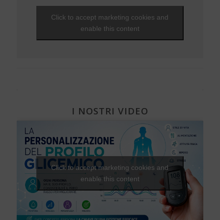
Viaggi e vacanze
NEWS - 2010
Che fantastica storia è la vita
Gravidanza e diabete
EVENTI - 2012
Unghie e onicopatie
Click to accept marketing cookies and
Visite ed esami
NEWS - 2009
Una Vita Su Misura
Diabete, cuore e vasi
EVENTI - 2010
Varici e insufficienza venosa cronica
enable this content
Diabete e attività fisica
I NOSTRI VIDEO
Click to accept marketing cookies and
enable this content