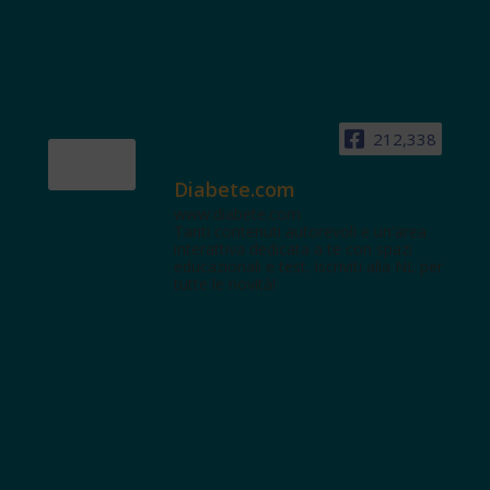
212,338
Diabete.com
www.diabete.com
Tanti contenuti autorevoli e un'area
interattiva dedicata a te con spazi
educazionali e test. Iscriviti alla NL per
tutte le novità!