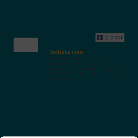
212,331
Diabete.com
www.diabete.com
Tanti contenuti autorevoli e un'area
interattiva dedicata a te con spazi
educazionali e test. Iscriviti alla NL per
tutte le novità!