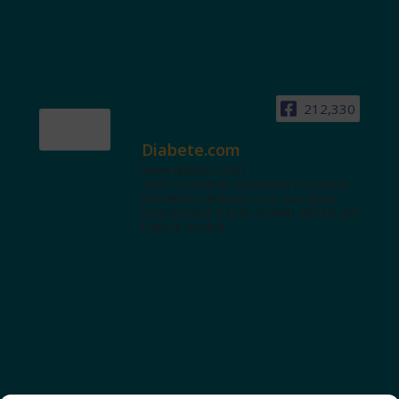
212,330
Diabete.com
www.diabete.com
Tanti contenuti autorevoli e un'area
interattiva dedicata a te con spazi
educazionali e test. Iscriviti alla NL per
tutte le novità!