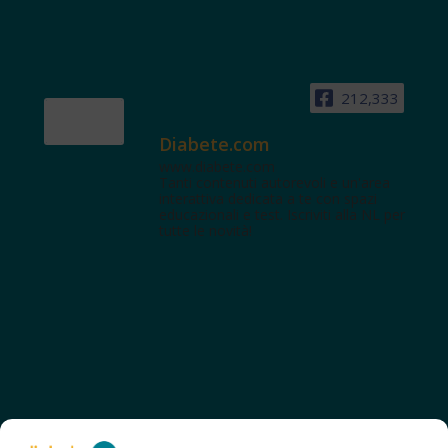
212,333
Diabete.com
www.diabete.com
Tanti contenuti autorevoli e un'area
interattiva dedicata a te con spazi
educazionali e test. Iscriviti alla NL per
tutte le novità!