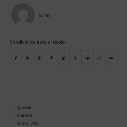
admin
Condividi questo articolo
Speciali
Antiossidanti e radicali liberi
Diabete
Assistenza e diabete
Impatto socio-sanitario
Stile di vita