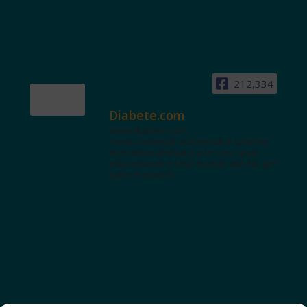
212,334
Diabete.com
www.diabete.com
Tanti contenuti autorevoli e un'area
interattiva dedicata a te con spazi
educazionali e test. Iscriviti alla NL per
tutte le novità!