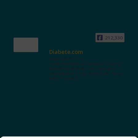
212,330
Diabete.com
www.diabete.com
Tanti contenuti autorevoli e un'area
interattiva dedicata a te con spazi
educazionali e test. Iscriviti alla NL per
tutte le novità!