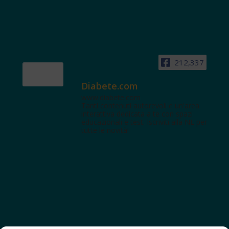
212,337
Diabete.com
www.diabete.com
Tanti contenuti autorevoli e un'area
interattiva dedicata a te con spazi
educazionali e test. Iscriviti alla NL per
tutte le novità!