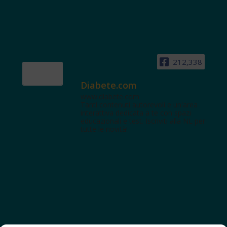
212,338
Diabete.com
www.diabete.com
Tanti contenuti autorevoli e un'area
interattiva dedicata a te con spazi
educazionali e test. Iscriviti alla NL per
tutte le novità!