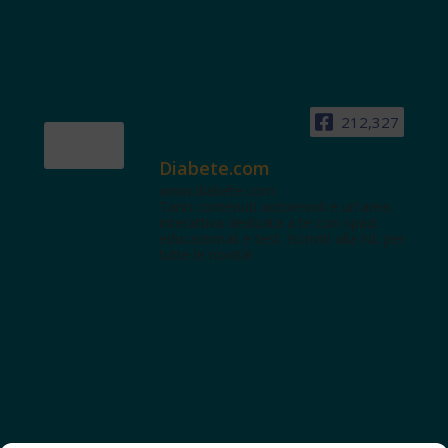
212,327
Diabete.com
www.diabete.com
Tanti contenuti autorevoli e un'area
interattiva dedicata a te con spazi
educazionali e test. Iscriviti alla NL per
tutte le novità!