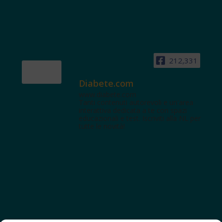
212,331
Diabete.com
www.diabete.com
Tanti contenuti autorevoli e un'area
interattiva dedicata a te con spazi
educazionali e test. Iscriviti alla NL per
tutte le novità!