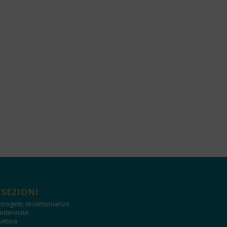
 SEZIONI
progetti, testimonianze
interviste
attiva