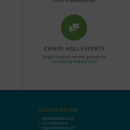
novità di
diabete.com
CHIEDI AGLI ESPERTI
Scopri il nuovo servizio gratuito di
consulenza.diabete.com
SCOPRI ANCHE:
> ilmiodiabete.com
> casadiabete.it
> digitaldiabetes.srl