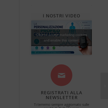
Diabete e attività fisica
Una Vita Su Misura
I NOSTRI VIDEO
Click to accept marketing cookies
and enable this content
Po
REGISTRATI ALLA
NEWSLETTER
Ti terremo sempre aggiornato sulle