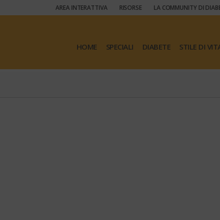
AREA INTERATTIVA
RISORSE
LA COMMUNITY DI DIAB
HOME
SPECIALI
DIABETE
STILE DI VIT