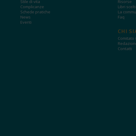
Stile di vita
Risorse
Complicanze
Libri scelt
Schede pratiche
La commun
News
Faq
Eventi
CHI S
Comitato s
Redazion
Contatti