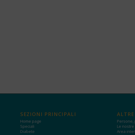
SEZIONI PRINCIPALI
ALTRE
Home page
Persone, 
Speciali
Le nostre 
Diabete
Area inter