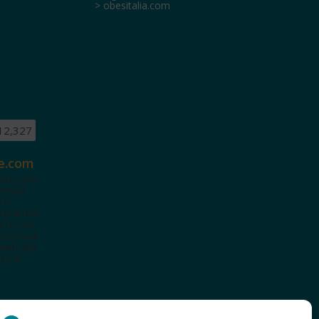
> obesitalia.com
12,327
e.com
ete.com
tenuti
i e
terattiva
a te con
cazionali
iviti alla
te le