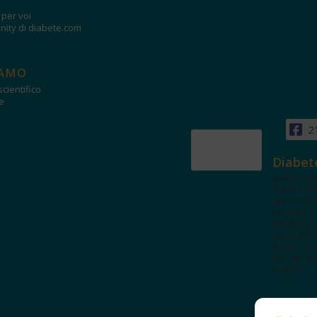
i per voi
ity di diabete.com
IAMO
cientifico
e
2
Diabet
www.diab
Tanti con
autorevol
un'area in
dedicata 
spazi edu
e test. Iscr
NL per tut
novità!