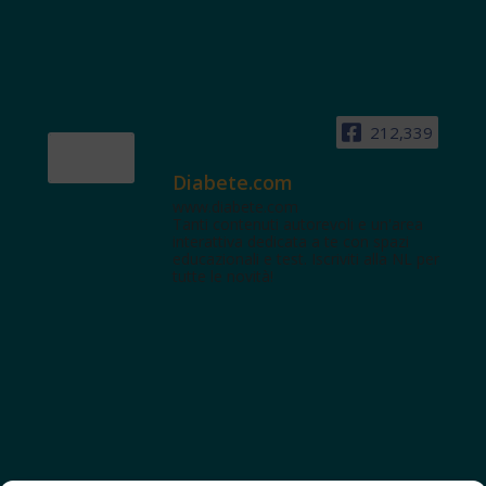
212,339
Diabete.com
www.diabete.com
Tanti contenuti autorevoli e un'area
interattiva dedicata a te con spazi
educazionali e test. Iscriviti alla NL per
tutte le novità!