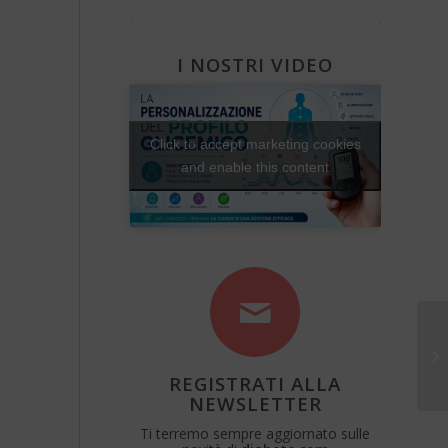
Diabete e attività fisica
Una Vita Su Misura
I NOSTRI VIDEO
Click to accept marketing cookies
and enable this content
AO
REGISTRATI ALLA
NEWSLETTER
Ti terremo sempre aggiornato sulle