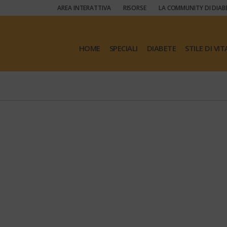
AREA INTERATTIVA
RISORSE
LA COMMUNITY DI DIAB
HOME
SPECIALI
DIABETE
STILE DI VIT