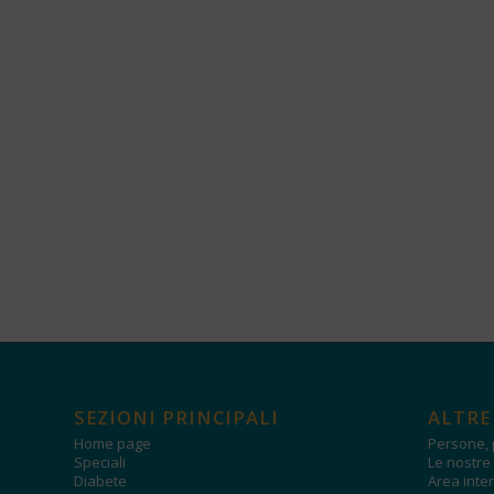
SEZIONI PRINCIPALI
ALTRE
Home page
Persone, 
Speciali
Le nostre 
Diabete
Area inter