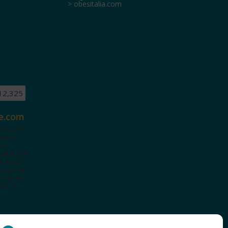
> obesitalia.com
12,325
e.com
ete.com
tenuti
i e
terattiva
a te con
cazionali
iviti alla
te le