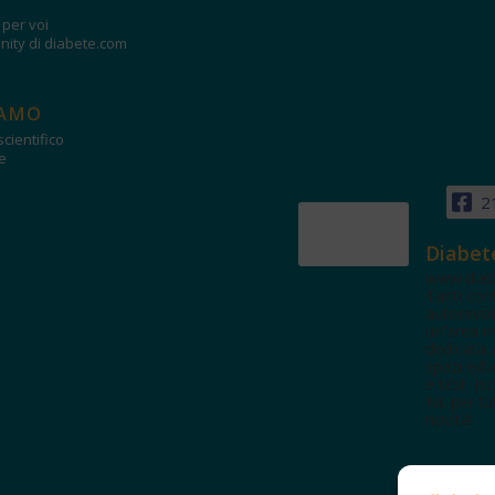
i per voi
ity di diabete.com
IAMO
cientifico
e
2
Diabet
www.diab
Tanti con
autorevol
un'area in
dedicata 
spazi edu
e test. Iscr
NL per tut
novità!