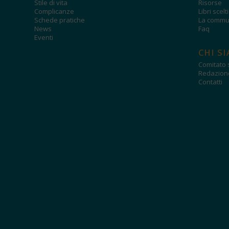
Stile di vita
Risorse
Complicanze
Libri scelt
Schede pratiche
La commun
News
Faq
Eventi
CHI S
Comitato s
Redazion
Contatti