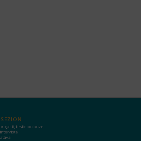
 SEZIONI
progetti, testimonianze
interviste
attiva