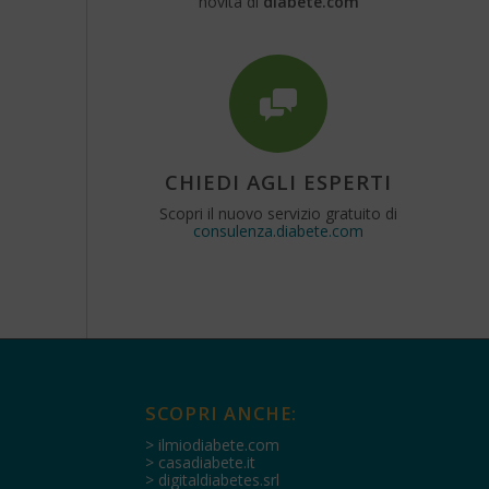
novità di
diabete.com
CHIEDI AGLI ESPERTI
Scopri il nuovo servizio gratuito di
consulenza.diabete.com
SCOPRI ANCHE:
> ilmiodiabete.com
> casadiabete.it
> digitaldiabetes.srl