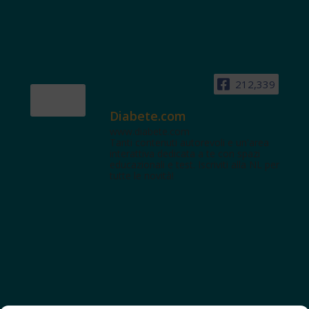
212,339
Diabete.com
www.diabete.com
Tanti contenuti autorevoli e un'area
interattiva dedicata a te con spazi
educazionali e test. Iscriviti alla NL per
tutte le novità!